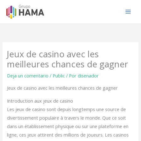
Ir
al
contenido
Jeux de casino avec les
meilleures chances de gagner
Deja un comentario
/
Public
/ Por
disenador
Jeux de casino avec les meilleures chances de gagner
Introduction aux jeux de casino
Les jeux de casino sont depuis longtemps une source de
divertissement populaire à travers le monde. Que ce soit
dans un établissement physique ou sur une plateforme en
ligne, ces jeux attirent des millions de joueurs. Les casinos