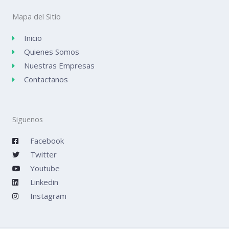
Mapa del Sitio
Inicio
Quienes Somos
Nuestras Empresas
Contactanos
Siguenos
Facebook
Twitter
Youtube
Linkedin
Instagram