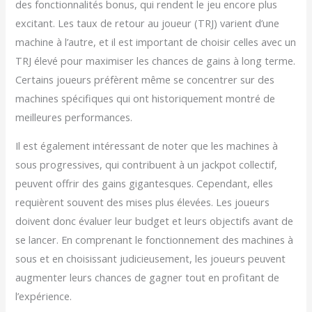
des fonctionnalités bonus, qui rendent le jeu encore plus
excitant. Les taux de retour au joueur (TRJ) varient d’une
machine à l’autre, et il est important de choisir celles avec un
TRJ élevé pour maximiser les chances de gains à long terme.
Certains joueurs préfèrent même se concentrer sur des
machines spécifiques qui ont historiquement montré de
meilleures performances.
Il est également intéressant de noter que les machines à
sous progressives, qui contribuent à un jackpot collectif,
peuvent offrir des gains gigantesques. Cependant, elles
requièrent souvent des mises plus élevées. Les joueurs
doivent donc évaluer leur budget et leurs objectifs avant de
se lancer. En comprenant le fonctionnement des machines à
sous et en choisissant judicieusement, les joueurs peuvent
augmenter leurs chances de gagner tout en profitant de
l’expérience.