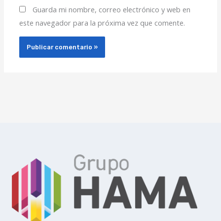
Guarda mi nombre, correo electrónico y web en
este navegador para la próxima vez que comente.