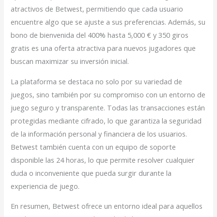
atractivos de Betwest, permitiendo que cada usuario
encuentre algo que se ajuste a sus preferencias. Además, su
bono de bienvenida del 400% hasta 5,000 € y 350 giros
gratis es una oferta atractiva para nuevos jugadores que
buscan maximizar su inversión inicial.
La plataforma se destaca no solo por su variedad de
juegos, sino también por su compromiso con un entorno de
juego seguro y transparente. Todas las transacciones están
protegidas mediante cifrado, lo que garantiza la seguridad
de la información personal y financiera de los usuarios.
Betwest también cuenta con un equipo de soporte
disponible las 24 horas, lo que permite resolver cualquier
duda o inconveniente que pueda surgir durante la
experiencia de juego.
En resumen, Betwest ofrece un entorno ideal para aquellos