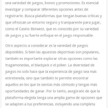
una variedad de juegos, bonos y promociones. Es esencial
investigar y comparar diferentes opciones antes de
registrarte. Busca plataformas que tengan buenas críticas y
que ofrezcan un entorno seguro y transparente para jugar,
como el Casino Betwest, que es conocido por su variedad
de juegos y su fuerte enfoque en el juego responsable.
Otro aspecto a considerar es la variedad de juegos
disponibles. Si bien las apuestas deportivas son populares,
también es importante explorar otras opciones como las
tragamonedas, el blackjack o el póker. La diversidad de
juegos no solo hace que la experiencia de juego sea más
entretenida, sino que también te permite encontrar
aquellos en los que te sientas más cómodo y tengas más
oportunidades de ganar. Por lo tanto, asegúrate de que la
plataforma elegida tenga una amplia gama de opciones que
se adapten a tus preferencias, incluyendo una completa