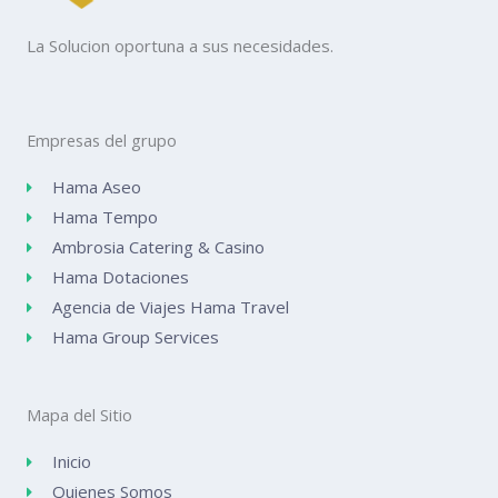
La Solucion oportuna a sus necesidades.
Empresas del grupo
Hama Aseo
Hama Tempo
Ambrosia Catering & Casino
Hama Dotaciones
Agencia de Viajes Hama Travel
Hama Group Services
Mapa del Sitio
Inicio
Quienes Somos