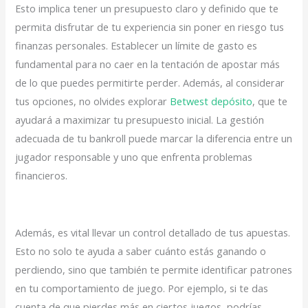
Esto implica tener un presupuesto claro y definido que te
permita disfrutar de tu experiencia sin poner en riesgo tus
finanzas personales. Establecer un límite de gasto es
fundamental para no caer en la tentación de apostar más
de lo que puedes permitirte perder. Además, al considerar
tus opciones, no olvides explorar
Betwest depósito
, que te
ayudará a maximizar tu presupuesto inicial. La gestión
adecuada de tu bankroll puede marcar la diferencia entre un
jugador responsable y uno que enfrenta problemas
financieros.
Además, es vital llevar un control detallado de tus apuestas.
Esto no solo te ayuda a saber cuánto estás ganando o
perdiendo, sino que también te permite identificar patrones
en tu comportamiento de juego. Por ejemplo, si te das
cuenta de que pierdes más en ciertos juegos, podrías