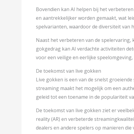
Bovendien kan AI helpen bij het verbeteren
en aantrekkelijker worden gemaakt, wat le
spelvarianten, waardoor de diversiteit van
Naast het verbeteren van de spelervaring, k
gokgedrag kan AI verdachte activiteiten de
voor een veilige en eerlijke speelomgeving,
De toekomst van live gokken
Live gokken is een van de snelst groeiende
streaming maakt het mogelijk om een authen
geleid tot een toename in de populariteit van
De toekomst van live gokken ziet er veelbe
reality (AR) en verbeterde streamingkwalite
dealers en andere spelers op manieren die 