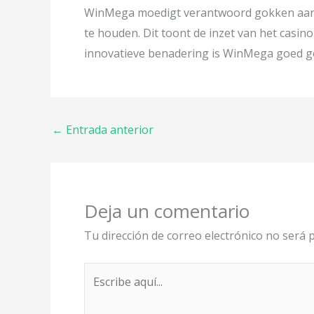
WinMega moedigt verantwoord gokken aan do
te houden. Dit toont de inzet van het casi
innovatieve benadering is WinMega goed gep
←
Entrada anterior
Deja un comentario
Tu dirección de correo electrónico no será p
Escribe
aquí...