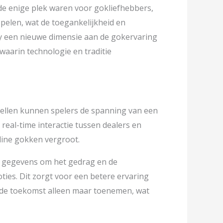
 de enige plek waren voor gokliefhebbers,
spelen, wat de toegankelijkheid en
ity een nieuwe dimensie aan de gokervaring
waarin technologie en traditie
pellen kunnen spelers de spanning van een
eal-time interactie tussen dealers en
nline gokken vergroot.
n gegevens om het gedrag en de
ies. Dit zorgt voor een betere ervaring
 in de toekomst alleen maar toenemen, wat