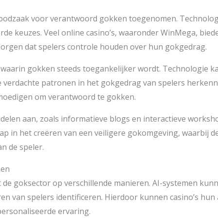
noodzaak voor verantwoord gokken toegenomen. Technologie
e keuzes. Veel online casino’s, waaronder WinMega, bieden 
e zorgen dat spelers controle houden over hun gokgedrag.
d waarin gokken steeds toegankelijker wordt. Technologie kan
e verdachte patronen in het gokgedrag van spelers herkenne
moedigen om verantwoord te gokken.
delen aan, zoals informatieve blogs en interactieve works
stap in het creëren van een veiligere gokomgeving, waarbij d
n de speler.
ken
ert de goksector op verschillende manieren. AI-systemen 
en van spelers identificeren. Hierdoor kunnen casino’s h
personaliseerde ervaring.