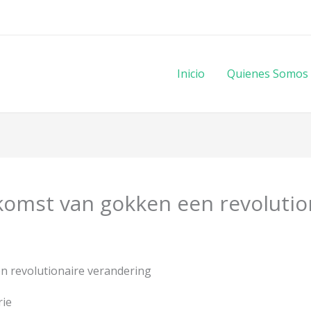
Inicio
Quienes Somos
komst van gokken een revolutio
n revolutionaire verandering
rie