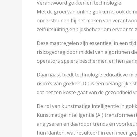
Verantwoord gokken en technologie
Met de groei van online gokken is ook de 
ondersteunen bij het maken van verantwoord
zelfuitsluiting en tijdsbeheer om ervoor t
Deze maatregelen zijn essentieel in een tij
risicogedrag door middel van algoritmen di
operators spelers beschermen en hen aan
Daarnaast biedt technologie educatieve mid
risico’s van gokken. Dit is een belangrijke 
dat het ten koste gaat van de gezondheid va
De rol van kunstmatige intelligentie in gok
Kunstmatige intelligentie (AI) transforme
analyseren en daardoor trends en voorkeur
hun klanten, wat resulteert in een meer ge