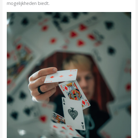
mogelijkheden biedt.