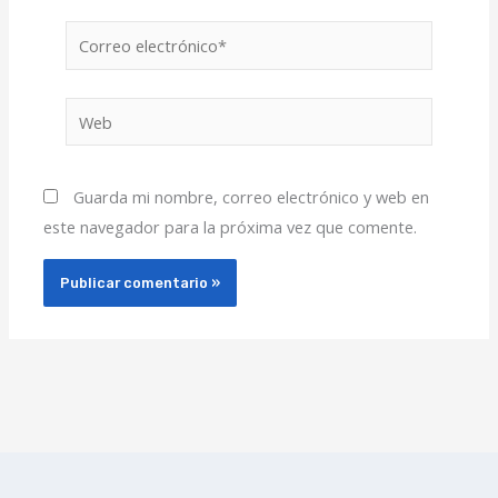
Correo
electrónico*
Web
Guarda mi nombre, correo electrónico y web en
este navegador para la próxima vez que comente.