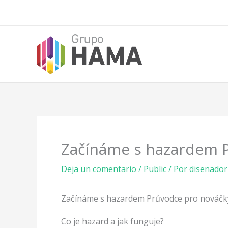
Ir
al
contenido
Začínáme s hazardem 
Deja un comentario
/
Public
/ Por
disenador
Začínáme s hazardem Průvodce pro nováčk
Co je hazard a jak funguje?