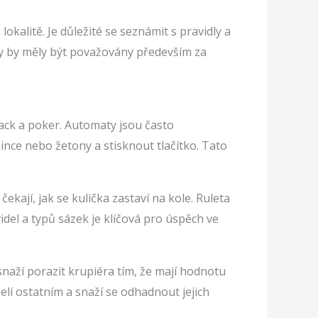
okalitě. Je důležité se seznámit s pravidly a
ry by měly být považovány především za
kjack a poker. Automaty jsou často
ince nebo žetony a stisknout tlačítko. Tato
ekají, jak se kulička zastaví na kole. Ruleta
idel a typů sázek je klíčová pro úspěch ve
 snaží porazit krupiéra tím, že mají hodnotu
elí ostatním a snaží se odhadnout jejich