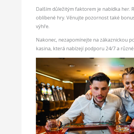
Dalším důležitým faktorem je nabídka her. R
oblíbené hry. Věnujte pozornost také bonus
výhře.
Nakonec, nezapomínejte na zákaznickou pod
kasina, která nabízejí podporu 24/7 a různé 