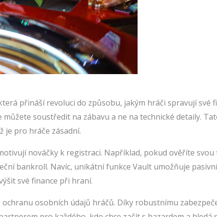
terá přináší revoluci do způsobu, jakým hráči spravují své f
můžete soustředit na zábavu a ne na technické detaily. Ta
 je pro hráče zásadní.
 motivují nováčky k registraci. Například, pokud ověříte svo
teční bankroll. Navíc, unikátní funkce Vault umožňuje pasiv
ýšit své finance při hraní.
a ochranu osobních údajů hráčů. Díky robustnímu zabezpečení
m partnerem pro každého, kdo chce začít s hazardem a hledá