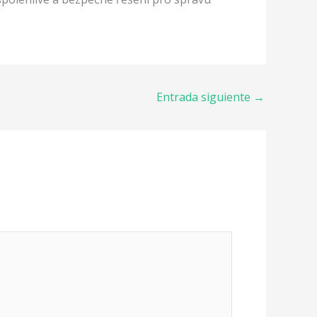
Entrada siguiente
→