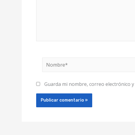
Nombre*
Guarda mi nombre, correo electrónico y