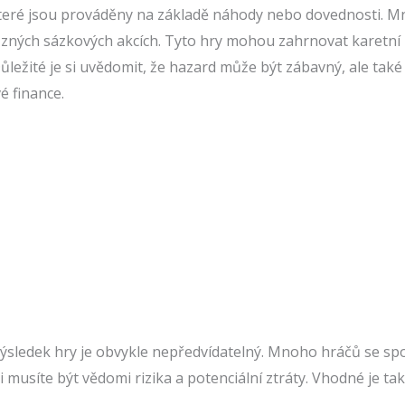
teré jsou prováděny na základě náhody nebo dovednosti. Mno
ůzných sázkových akcích. Tyto hry mohou zahrnovat karetní h
ůležité je si uvědomit, že hazard může být zábavný, ale tak
 finance.
 výsledek hry je obvykle nepředvídatelný. Mnoho hráčů se sp
i musíte být vědomi rizika a potenciální ztráty. Vhodné je t