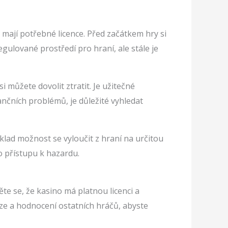
mají potřebné licence. Před začátkem hry si
gulované prostředí pro hraní, ale stále je
 můžete dovolit ztratit. Je užitečné
nančních problémů, je důležité vyhledat
klad možnost se vyloučit z hraní na určitou
o přístupu k hazardu.
ěte se, že kasino má platnou licenci a
nze a hodnocení ostatních hráčů, abyste