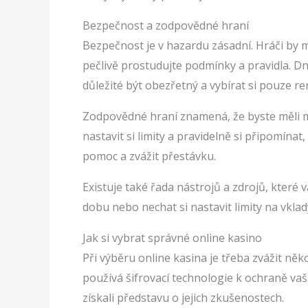
Bezpečnost a zodpovědné hraní
Bezpečnost je v hazardu zásadní. Hráči by m
pečlivě prostudujte podmínky a pravidla. Dn
důležité být obezřetný a vybírat si pouze 
Zodpovědné hraní znamená, že byste měli mít
nastavit si limity a pravidelně si připomína
pomoc a zvážit přestávku.
Existuje také řada nástrojů a zdrojů, které
dobu nebo nechat si nastavit limity na vkla
Jak si vybrat správné online kasino
Při výběru online kasina je třeba zvážit něk
používá šifrovací technologie k ochraně vaš
získali představu o jejich zkušenostech.