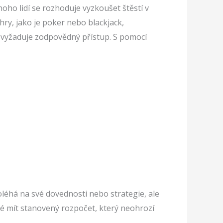
ho lidí se rozhoduje vyzkoušet štěstí v
ry, jako je poker nebo blackjack,
é vyžaduje zodpovědný přístup. S pomocí
oléhá na své dovednosti nebo strategie, ale
aké mít stanovený rozpočet, který neohrozí