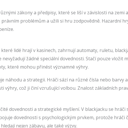
nými zákony a předpisy, které se liší v závislosti na zemi a l
uli právním problémům a užili si hru zodpovědně. Hazardní h
peníze.
které lidé hrají v kasinech, zahrnují automaty, ruletu, blac
nevyžadují žádné speciální dovednosti. Stačí pouze vložit m
poty, které mohou přinést významné výhry.
e náhodu a strategii. Hráči sází na různé čísla nebo barvy a č
výhry, což ji činí vzrušující volbou. Znalost základních prav
rčité dovednosti a strategické myšlení. V blackjacku se hráči
 spojuje dovednosti s psychologickým prvkem, protože hráči č
 hledají nejen zábavu, ale také výzvy.