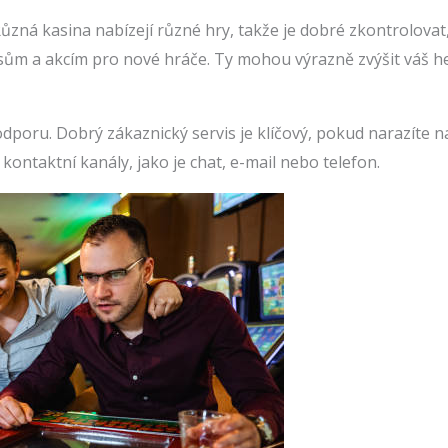
ůzná kasina nabízejí různé hry, takže je dobré zkontrolovat,
ům a akcím pro nové hráče. Ty mohou výrazně zvýšit váš hern
poru. Dobrý zákaznický servis je klíčový, pokud narazíte n
kontaktní kanály, jako je chat, e-mail nebo telefon.