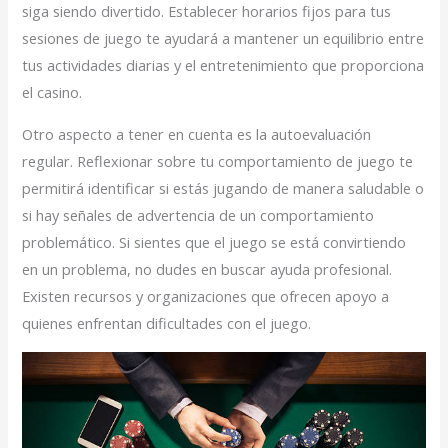
siga siendo divertido. Establecer horarios fijos para tus
sesiones de juego te ayudará a mantener un equilibrio entre
tus actividades diarias y el entretenimiento que proporciona
el casino.
Otro aspecto a tener en cuenta es la autoevaluación
regular. Reflexionar sobre tu comportamiento de juego te
permitirá identificar si estás jugando de manera saludable o
si hay señales de advertencia de un comportamiento
problemático. Si sientes que el juego se está convirtiendo
en un problema, no dudes en buscar ayuda profesional.
Existen recursos y organizaciones que ofrecen apoyo a
quienes enfrentan dificultades con el juego.