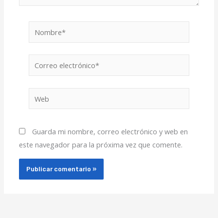
Nombre*
Correo
electrónico*
Web
Guarda mi nombre, correo electrónico y web en
este navegador para la próxima vez que comente.