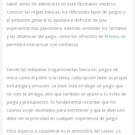
saber antes de adentrarte en este fascinante universo.
Conocer las reglas básicas, los diferentes tipos de juegos y
el ambiente general te ayudará a disfrutar de una
experiencia más placentera. Además, entender los términos
y las dinámicas del juego, como los ofrecidos en
Eronex
, te
permitirá interactuar con confianza.
Desde las máquinas tragamonedas hasta los juegos de
mesa como el póker o la ruleta, cada opción tiene su propia
estrategia y emoción. La clave está en elegir un juego que
no solo te atraiga, sino que también se ajuste a tu estilo de
juego y presupuesto. Es fundamental recordar que los
casinos están diseñados para entretener y que la diversión
debe ser la prioridad en cualquier experiencia de juego.
Otro aspecto a considerar es la atmósfera del casino. La