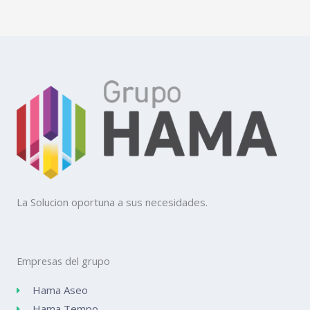
La Solucion oportuna a sus necesidades.
Empresas del grupo
Hama Aseo
Hama Tempo