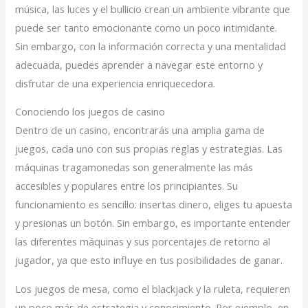
música, las luces y el bullicio crean un ambiente vibrante que
puede ser tanto emocionante como un poco intimidante.
Sin embargo, con la información correcta y una mentalidad
adecuada, puedes aprender a navegar este entorno y
disfrutar de una experiencia enriquecedora.
Conociendo los juegos de casino
Dentro de un casino, encontrarás una amplia gama de
juegos, cada uno con sus propias reglas y estrategias. Las
máquinas tragamonedas son generalmente las más
accesibles y populares entre los principiantes. Su
funcionamiento es sencillo: insertas dinero, eliges tu apuesta
y presionas un botón. Sin embargo, es importante entender
las diferentes máquinas y sus porcentajes de retorno al
jugador, ya que esto influye en tus posibilidades de ganar.
Los juegos de mesa, como el blackjack y la ruleta, requieren
un poco más de estrategia y conocimiento. Por ejemplo, en