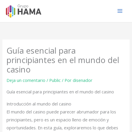
Ir
al
contenido
Guía esencial para
principiantes en el mundo del
casino
Deja un comentario
/
Public
/ Por
disenador
Guía esencial para principiantes en el mundo del casino
Introducción al mundo del casino
El mundo del casino puede parecer abrumador para los
principiantes, pero es un espacio lleno de emoción y
oportunidades. En esta guía, exploraremos lo que debes