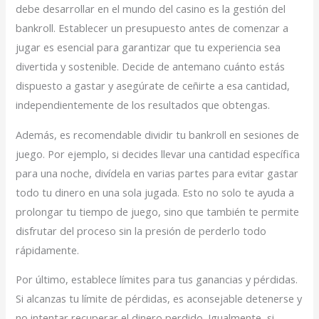
debe desarrollar en el mundo del casino es la gestión del
bankroll. Establecer un presupuesto antes de comenzar a
jugar es esencial para garantizar que tu experiencia sea
divertida y sostenible. Decide de antemano cuánto estás
dispuesto a gastar y asegúrate de ceñirte a esa cantidad,
independientemente de los resultados que obtengas.
Además, es recomendable dividir tu bankroll en sesiones de
juego. Por ejemplo, si decides llevar una cantidad específica
para una noche, divídela en varias partes para evitar gastar
todo tu dinero en una sola jugada. Esto no solo te ayuda a
prolongar tu tiempo de juego, sino que también te permite
disfrutar del proceso sin la presión de perderlo todo
rápidamente.
Por último, establece límites para tus ganancias y pérdidas.
Si alcanzas tu límite de pérdidas, es aconsejable detenerse y
no intentar recuperar el dinero perdido. Igualmente, si