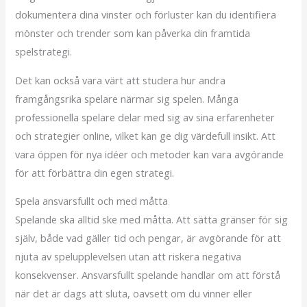
dokumentera dina vinster och förluster kan du identifiera
mönster och trender som kan påverka din framtida
spelstrategi.
Det kan också vara värt att studera hur andra
framgångsrika spelare närmar sig spelen. Många
professionella spelare delar med sig av sina erfarenheter
och strategier online, vilket kan ge dig värdefull insikt. Att
vara öppen för nya idéer och metoder kan vara avgörande
för att förbättra din egen strategi.
Spela ansvarsfullt och med måtta
Spelande ska alltid ske med måtta. Att sätta gränser för sig
själv, både vad gäller tid och pengar, är avgörande för att
njuta av spelupplevelsen utan att riskera negativa
konsekvenser. Ansvarsfullt spelande handlar om att förstå
när det är dags att sluta, oavsett om du vinner eller