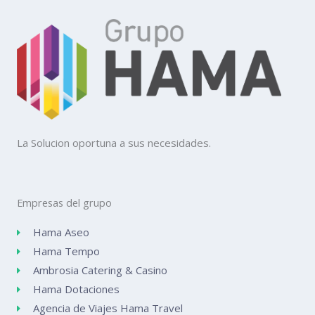
La Solucion oportuna a sus necesidades.
Empresas del grupo
Hama Aseo
Hama Tempo
Ambrosia Catering & Casino
Hama Dotaciones
Agencia de Viajes Hama Travel