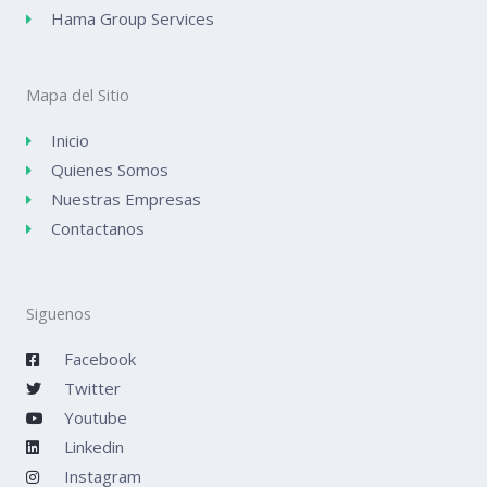
Hama Group Services
Mapa del Sitio
Inicio
Quienes Somos
Nuestras Empresas
Contactanos
Siguenos
Facebook
Twitter
Youtube
Linkedin
Instagram