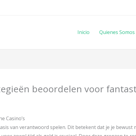
Inicio
Quienes Somos
egieën beoordelen voor fantast
ne Casino’s
sis van verantwoord spelen. Dit betekent dat je je bewust mo
 voor zowel tijd als geld is cruciaal. Door deze grenzen te r