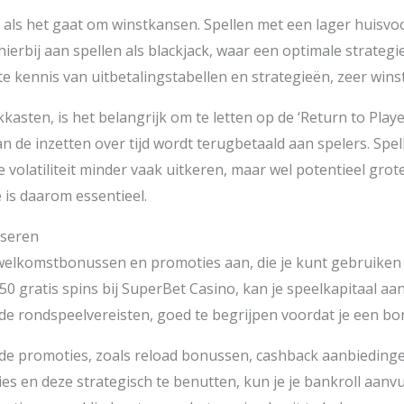
en als het gaat om winstkansen. Spellen met een lager huisv
ierbij aan spellen als blackjack, waar een optimale strategi
e kennis van uitbetalingstabellen en strategieën, zeer wins
sten, is het belangrijk om te letten op de ‘Return to Player
 de inzetten over tijd wordt terugbetaald aan spelers. Spell
e volatiliteit minder vaak uitkeren, maar wel potentieel gro
ie is daarom essentieel.
iseren
 welkomstbonussen en promoties aan, die je kunt gebruiken 
 gratis spins bij SuperBet Casino, kan je speelkapitaal aanz
e rondspeelvereisten, goed te begrijpen voordat je een bo
e promoties, zoals reload bonussen, cashback aanbiedingen
es en deze strategisch te benutten, kun je je bankroll aan