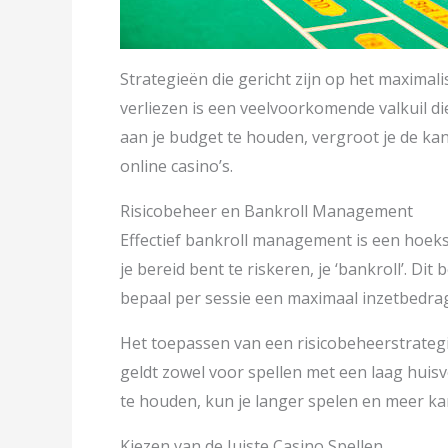
Strategieën die gericht zijn op het maximal
verliezen is een veelvoorkomende valkuil die
aan je budget te houden, vergroot je de kan
online casino’s.
Risicobeheer en Bankroll Management
Effectief bankroll management is een hoeks
je bereid bent te riskeren, je ‘bankroll’. D
bepaal per sessie een maximaal inzetbedrag o
Het toepassen van een risicobeheerstrategie,
geldt zowel voor spellen met een laag huisvo
te houden, kun je langer spelen en meer kan
Kiezen van de Juiste Casino Spellen