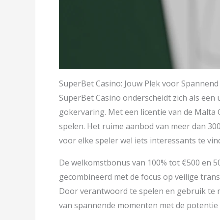
SuperBet Casino: Jouw Plek voor Spannen
SuperBet Casino onderscheidt zich als een 
gokervaring. Met een licentie van de Malta
spelen. Het ruime aanbod van meer dan 300
voor elke speler wel iets interessants te vin
De welkomstbonus van 100% tot €500 en 50 g
gecombineerd met de focus op veilige transa
Door verantwoord te spelen en gebruik te
van spannende momenten met de potentie 