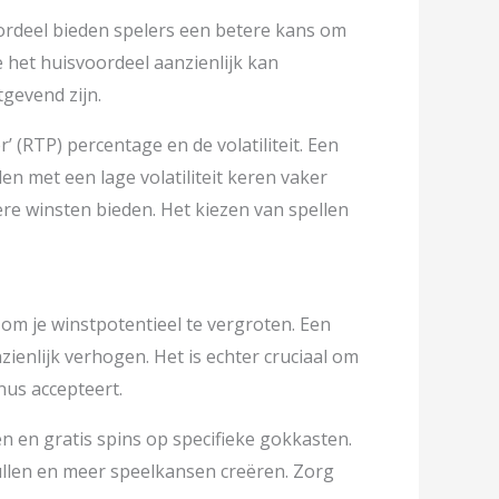
oordeel bieden spelers een betere kans om
e het huisvoordeel aanzienlijk kan
tgevend zijn.
’ (RTP) percentage en de volatiliteit. Een
en met een lage volatiliteit keren vaker
tere winsten bieden. Het kiezen van spellen
om je winstpotentieel te vergroten. Een
ienlijk verhogen. Het is echter cruciaal om
nus accepteert.
 en gratis spins op specifieke gokkasten.
vullen en meer speelkansen creëren. Zorg