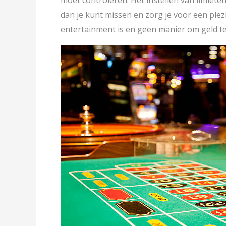
dan je kunt missen en zorg je voor een plez
entertainment is en geen manier om geld te