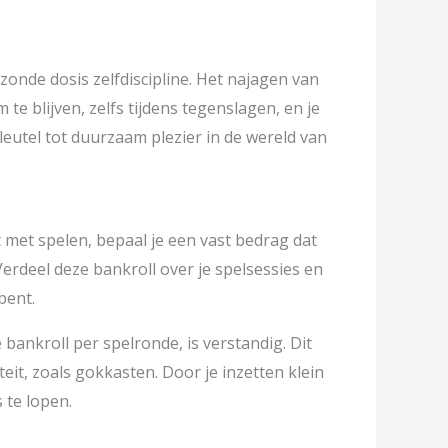
zonde dosis zelfdiscipline. Het najagen van
te blijven, zelfs tijdens tegenslagen, en je
leutel tot duurzaam plezier in de wereld van
 met spelen, bepaal je een vast bedrag dat
 Verdeel deze bankroll over je spelsessies en
bent.
bankroll per spelronde, is verstandig. Dit
teit, zoals gokkasten. Door je inzetten klein
 te lopen.