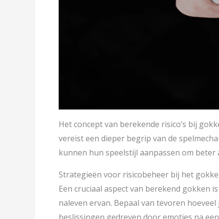
Het concept van berekende risico’s bij gokk
vereist een dieper begrip van de spelmechan
kunnen hun speelstijl aanpassen om beter aan
Strategieën voor risicobeheer bij het gokk
Een cruciaal aspect van berekend gokken is e
naleven ervan. Bepaal van tevoren hoeveel je
beslissingen gedreven door emoties na een 