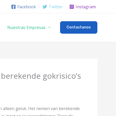
Facebook
Twitter
Instagram
Nuestras Empresas
Contactanos
 berekende gokrisico’s
n alleen geluk. Het nemen van berekende
, je inzet en je verwachtingen. Door de