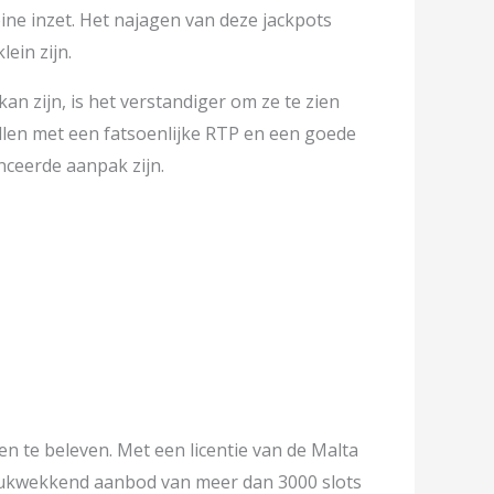
ine inzet. Het najagen van deze jackpots
ein zijn.
n zijn, is het verstandiger om ze te zien
ellen met een fatsoenlijke RTP en een goede
nceerde aanpak zijn.
 te beleven. Met een licentie van de Malta
rukwekkend aanbod van meer dan 3000 slots