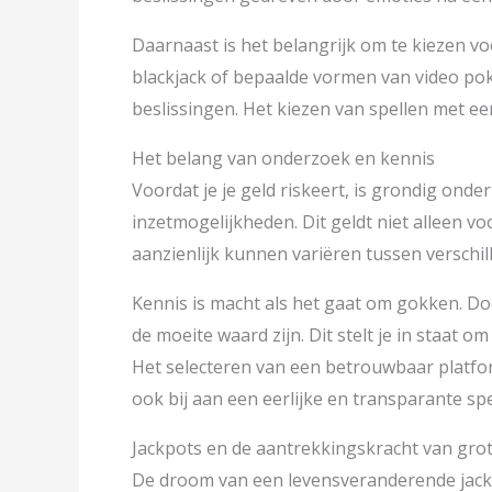
Daarnaast is het belangrijk om te kiezen vo
blackjack of bepaalde vormen van video pok
beslissingen. Het kiezen van spellen met ee
Het belang van onderzoek en kennis
Voordat je je geld riskeert, is grondig onder
inzetmogelijkheden. Dit geldt niet alleen vo
aanzienlijk kunnen variëren tussen verschil
Kennis is macht als het gaat om gokken. Door 
de moeite waard zijn. Dit stelt je in staat
Het selecteren van een betrouwbaar platfo
ook bij aan een eerlijke en transparante sp
Jackpots en de aantrekkingskracht van gro
De droom van een levensveranderende jackpo