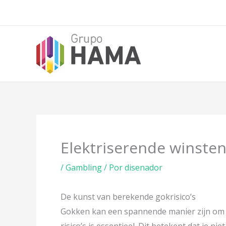
Ir
al
contenido
Elektriserende winsten
/
Gambling
/ Por
disenador
De kunst van berekende gokrisico’s
Gokken kan een spannende manier zijn om p
risico’s is essentieel. Dit betekent dat je n