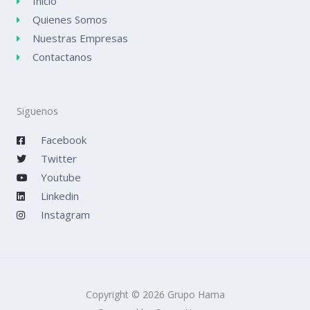
Inicio
Quienes Somos
Nuestras Empresas
Contactanos
Siguenos
Facebook
Twitter
Youtube
Linkedin
Instagram
Copyright © 2026 Grupo Hama