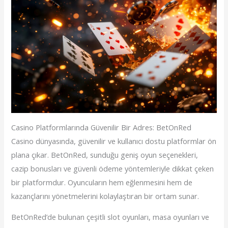
Casino Platformlarında Güvenilir Bir Adres: BetOnRed
Casino dünyasında, güvenilir ve kullanıcı dostu platformlar ön
plana çıkar. BetOnRed, sunduğu geniş oyun seçenekleri,
cazip bonusları ve güvenli ödeme yöntemleriyle dikkat çeken
bir platformdur. Oyuncuların hem eğlenmesini hem de
kazançlarını yönetmelerini kolaylaştıran bir ortam sunar.
BetOnRed’de bulunan çeşitli slot oyunları, masa oyunları ve