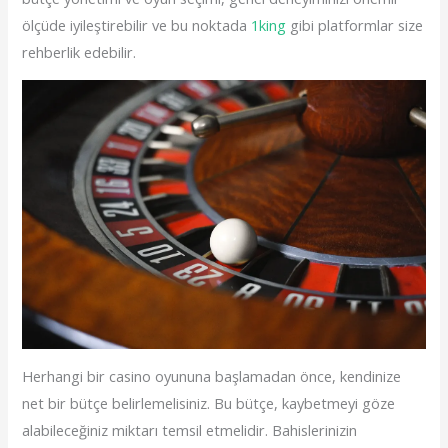
ölçüde iyileştirebilir ve bu noktada
1king
gibi platformlar size
rehberlik edebilir.
Herhangi bir casino oyununa başlamadan önce, kendinize
net bir bütçe belirlemelisiniz. Bu bütçe, kaybetmeyi göze
alabileceğiniz miktarı temsil etmelidir. Bahislerinizin