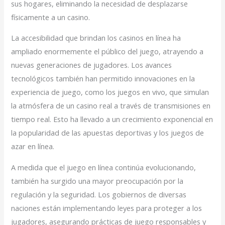
sus hogares, eliminando la necesidad de desplazarse
físicamente a un casino.
La accesibilidad que brindan los casinos en línea ha
ampliado enormemente el público del juego, atrayendo a
nuevas generaciones de jugadores. Los avances
tecnológicos también han permitido innovaciones en la
experiencia de juego, como los juegos en vivo, que simulan
la atmósfera de un casino real a través de transmisiones en
tiempo real. Esto ha llevado a un crecimiento exponencial en
la popularidad de las apuestas deportivas y los juegos de
azar en línea.
A medida que el juego en línea continúa evolucionando,
también ha surgido una mayor preocupación por la
regulación y la seguridad. Los gobiernos de diversas
naciones están implementando leyes para proteger a los
jugadores, asegurando prácticas de juego responsables y