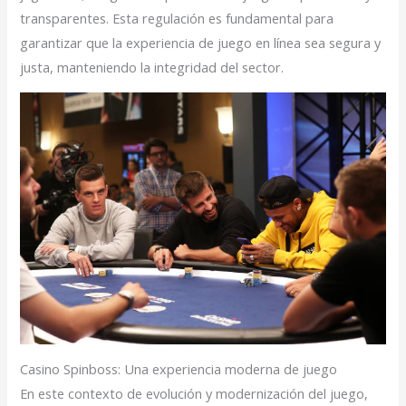
transparentes. Esta regulación es fundamental para
garantizar que la experiencia de juego en línea sea segura y
justa, manteniendo la integridad del sector.
Casino Spinboss: Una experiencia moderna de juego
En este contexto de evolución y modernización del juego,