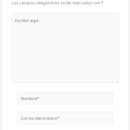
Los campos obligatorios están marcados con
*
Escribe
aquí...
Nombre*
Correo
electrónico*