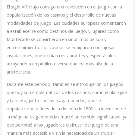
El siglo XIX trajo consigo una revolución en el juego con la
popularización de los casinos y el desarrollo de nuevas
modalidades de juego. Las ciudades europeas comenzaron
a establecerse como destinos de juego, y lugares como
Montecarlo se convirtieron en sinónimos de lujo y
entretenimiento. Los casinos se equiparon con lujosas
instalaciones, que incluían restaurantes y espectáculos,
atrayendo a un público diverso que iba más allá de la
aristocracia.
Durante este período, también se introdujeron los juegos
que hoy son emblemáticos de los casinos, como el blackjack
y la ruleta, junto con las tragamonedas, que se
popularizaron a fines de la década de 1800. La invención de
la máquina tragamonedas marcó un cambio significativo, ya
que permitió a los jugadores disfrutar del juego de una
manera más accesible y sin la necesidad de un crupier.