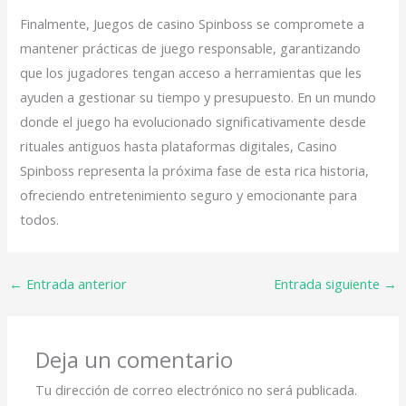
Finalmente, Juegos de casino Spinboss se compromete a
mantener prácticas de juego responsable, garantizando
que los jugadores tengan acceso a herramientas que les
ayuden a gestionar su tiempo y presupuesto. En un mundo
donde el juego ha evolucionado significativamente desde
rituales antiguos hasta plataformas digitales, Casino
Spinboss representa la próxima fase de esta rica historia,
ofreciendo entretenimiento seguro y emocionante para
todos.
←
Entrada anterior
Entrada siguiente
→
Deja un comentario
Tu dirección de correo electrónico no será publicada.