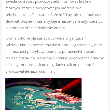
zavede povinnost provozovatelů informovat hráče o
možných rizicích a poskytovat jim nástroje pro
sebehodnocení. To znamená, že hráči by měli mít možnost
sledovat svůj herní čas a výdaje a nastavit si limity, které by
je ochránily před nadměrným hraním.
Kromě toho se plánuje spolupráce s organizacemi
zabývajícími se prevencí závislostí. Tyto organizace by měly
mít možnost poskytovat pomoc a poradenství hráčům,
kteří se dostali do problémů s hraním. Zodpovědné hraní by
mělo být prioritou jak pro legislativu, tak pro samotné
provozovatele hazardních her.