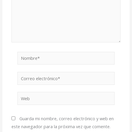
Nombre*
Correo
electrónico*
Web
Guarda mi nombre, correo electrónico y web en
este navegador para la próxima vez que comente.