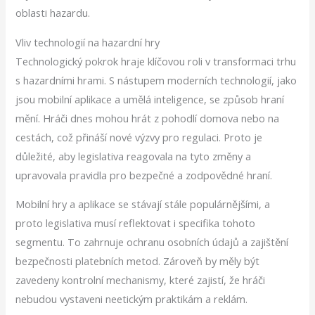
oblasti hazardu.
Vliv technologií na hazardní hry
Technologický pokrok hraje klíčovou roli v transformaci trhu
s hazardními hrami. S nástupem moderních technologií, jako
jsou mobilní aplikace a umělá inteligence, se způsob hraní
mění. Hráči dnes mohou hrát z pohodlí domova nebo na
cestách, což přináší nové výzvy pro regulaci. Proto je
důležité, aby legislativa reagovala na tyto změny a
upravovala pravidla pro bezpečné a zodpovědné hraní.
Mobilní hry a aplikace se stávají stále populárnějšími, a
proto legislativa musí reflektovat i specifika tohoto
segmentu. To zahrnuje ochranu osobních údajů a zajištění
bezpečnosti platebních metod. Zároveň by měly být
zavedeny kontrolní mechanismy, které zajistí, že hráči
nebudou vystaveni neetickým praktikám a reklám.