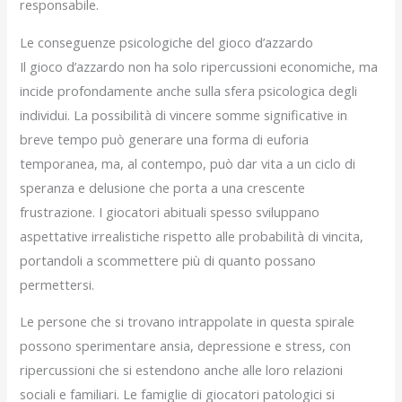
responsabile.
Le conseguenze psicologiche del gioco d’azzardo
Il gioco d’azzardo non ha solo ripercussioni economiche, ma
incide profondamente anche sulla sfera psicologica degli
individui. La possibilità di vincere somme significative in
breve tempo può generare una forma di euforia
temporanea, ma, al contempo, può dar vita a un ciclo di
speranza e delusione che porta a una crescente
frustrazione. I giocatori abituali spesso sviluppano
aspettative irrealistiche rispetto alle probabilità di vincita,
portandoli a scommettere più di quanto possano
permettersi.
Le persone che si trovano intrappolate in questa spirale
possono sperimentare ansia, depressione e stress, con
ripercussioni che si estendono anche alle loro relazioni
sociali e familiari. Le famiglie di giocatori patologici si