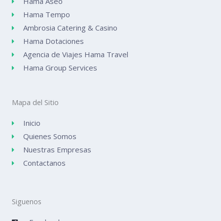
Hama Aseo
Hama Tempo
Ambrosia Catering & Casino
Hama Dotaciones
Agencia de Viajes Hama Travel
Hama Group Services
Mapa del Sitio
Inicio
Quienes Somos
Nuestras Empresas
Contactanos
Siguenos