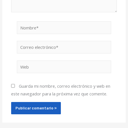
Nombre*
Correo
electrónico*
Web
Guarda mi nombre, correo electrónico y web en
este navegador para la próxima vez que comente.