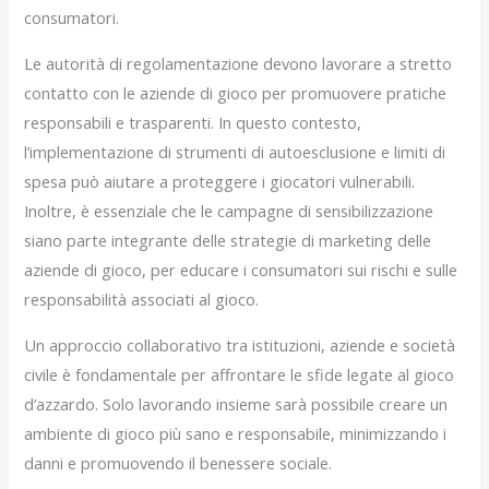
consumatori.
Le autorità di regolamentazione devono lavorare a stretto
contatto con le aziende di gioco per promuovere pratiche
responsabili e trasparenti. In questo contesto,
l’implementazione di strumenti di autoesclusione e limiti di
spesa può aiutare a proteggere i giocatori vulnerabili.
Inoltre, è essenziale che le campagne di sensibilizzazione
siano parte integrante delle strategie di marketing delle
aziende di gioco, per educare i consumatori sui rischi e sulle
responsabilità associati al gioco.
Un approccio collaborativo tra istituzioni, aziende e società
civile è fondamentale per affrontare le sfide legate al gioco
d’azzardo. Solo lavorando insieme sarà possibile creare un
ambiente di gioco più sano e responsabile, minimizzando i
danni e promuovendo il benessere sociale.