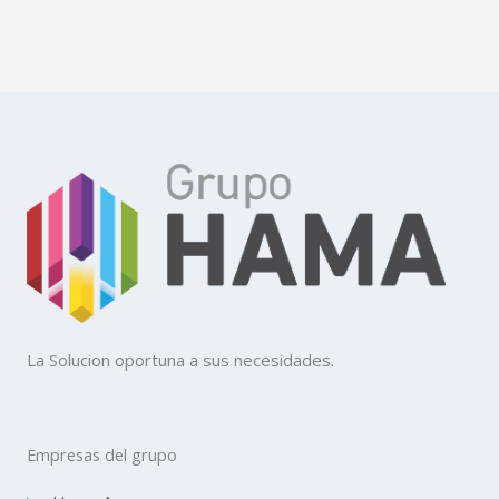
La Solucion oportuna a sus necesidades.
Empresas del grupo