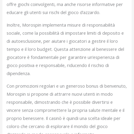
offre giochi coinvolgenti, ma anche risorse informative per
educare gli utenti sui rischi del gioco d’azzardo.
Inoltre, Morospin implementa misure di responsabilità
sociale, come la possibilità di impostare limiti di deposito e
di autoesclusione, per aiutare i giocatori a gestire il loro
tempo e il loro budget. Questa attenzione al benessere del
giocatore è fondamentale per garantire un’esperienza di
gioco positiva e responsabile, riducendo il rischio di
dipendenza.
Con promozioni regolari e un generoso bonus di benvenuto,
Morospin si propone di attrarre nuovi utenti in modo
responsabile, dimostrando che è possibile divertirsi e
vincere senza compromettere la propria salute mentale e il
proprio benessere. Il casinò è quindi una scelta ideale per
coloro che cercano di esplorare il mondo del gioco