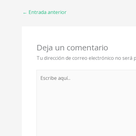
←
Entrada anterior
Deja un comentario
Tu dirección de correo electrónico no será p
Escribe
aquí...