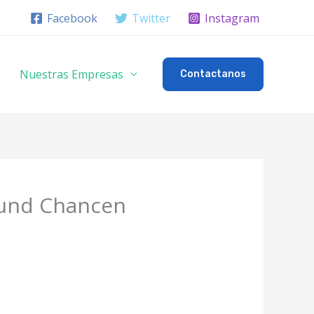
Facebook
Twitter
Instagram
Nuestras Empresas
Contactanos
 und Chancen