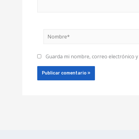
Nombre*
Guarda mi nombre, correo electrónico y