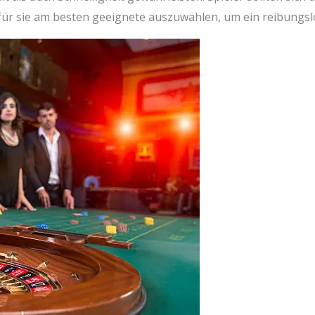
ür sie am besten geeignete auszuwählen, um ein reibungslo