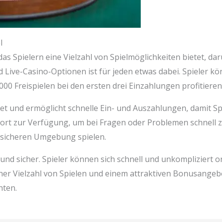
l
das Spielern eine Vielzahl von Spielmöglichkeiten bietet, d
nd Live-Casino-Optionen ist für jeden etwas dabei. Spieler k
0 Freispielen bei den ersten drei Einzahlungen profitieren,
tet und ermöglicht schnelle Ein- und Auszahlungen, damit Sp
t zur Verfügung, um bei Fragen oder Problemen schnell zu h
d sicheren Umgebung spielen.
 und sicher. Spieler können sich schnell und unkompliziert 
er Vielzahl von Spielen und einem attraktiven Bonusangebot 
hten.