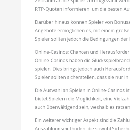
Zeitraum an die Spieler zurückgezahlt werd
RTP-Quoten informieren, um die besten A
Darüber hinaus können Spieler von Bonusan
Angebote ermöglichen es, mit einem größer
Spieler sollten jedoch die Bedingungen der
Online-Casinos: Chancen und Herausforde
Online-Casinos haben die Glücksspielbranch
spielen. Dies bringt jedoch auch Herausfor
Spieler sollten sicherstellen, dass sie nur i
Die Auswahl an Spielen in Online-Casinos is
bietet Spielern die Möglichkeit, eine Viel
auch überwältigend sein, weshalb es ratsam 
Ein weiterer wichtiger Aspekt sind die Zah
Auszahlungsmethoden, die sowohl Sicherheit 