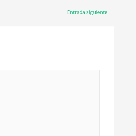
Entrada siguiente
→