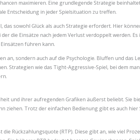
chancen maximieren. Eine grundlegende Strategie beinhalte
le Entscheidung in jeder Spielsituation zu treffen.
iel, das sowohl Glück als auch Strategie erfordert. Hier kön
 der die Einsätze nach jedem Verlust verdoppelt werden. Es i
n Einsätzen führen kann.
en an, sondern auch auf die Psychologie. Bluffen und das L
en. Strategien wie das Tight-Aggressive-Spiel, bei dem man s
rn.
heit und ihrer aufregenden Grafiken äußerst beliebt. Sie b
ann ziehen. Trotz der einfachen Bedienung gibt es auch hier 
t die Rückzahlungsquote (RTP). Diese gibt an, wie viel Proz