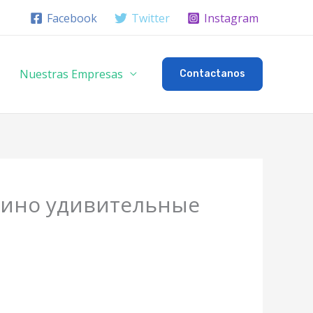
Facebook
Twitter
Instagram
Nuestras Empresas
Contactanos
зино удивительные