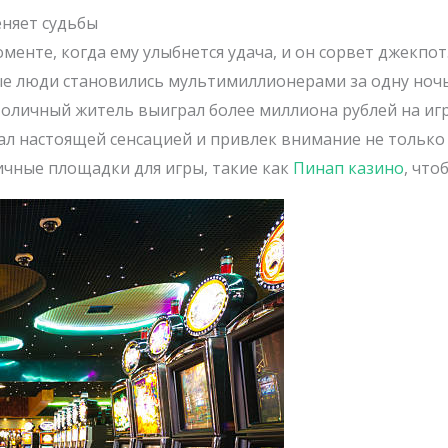
няет судьбы
менте, когда ему улыбнется удача, и он сорвет джекпот
ые люди становились мультимиллионерами за одну ночь
толичный житель выиграл более миллиона рублей на и
тал настоящей сенсацией и привлек внимание не только 
ичные площадки для игры, такие как
Пинап казино
, что