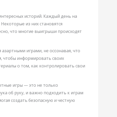
 интересных историй. Каждый день на
 Некоторые из них становятся
есно, что многие выигрыши происходят
 азартными играми, не осознавая, что
ем, чтобы информировать своих
териалы о том, как контролировать свои
артные игры — это не только
ука об руку, и важно подходить к играм
могая создать безопасную и честную