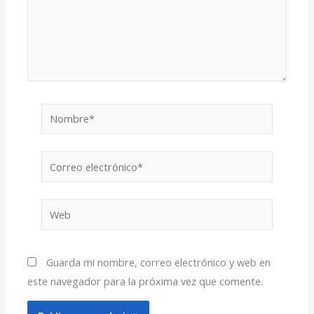
Nombre*
Correo
electrónico*
Web
Guarda mi nombre, correo electrónico y web en
este navegador para la próxima vez que comente.