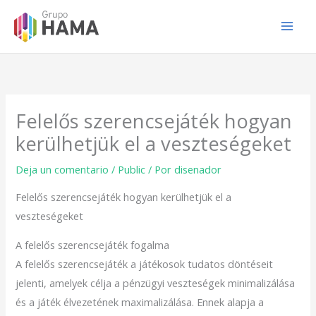
Ir
al
contenido
Felelős szerencsejáték hogyan
kerülhetjük el a veszteségeket
Deja un comentario
/
Public
/ Por
disenador
Felelős szerencsejáték hogyan kerülhetjük el a
veszteségeket
A felelős szerencsejáték fogalma
A felelős szerencsejáték a játékosok tudatos döntéseit
jelenti, amelyek célja a pénzügyi veszteségek minimalizálása
és a játék élvezetének maximalizálása. Ennek alapja a