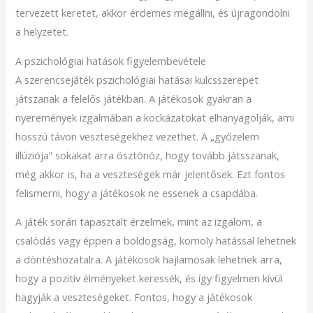
tervezett keretet, akkor érdemes megállni, és újragondolni
a helyzetet.
A pszichológiai hatások figyelembevétele
A szerencsejáték pszichológiai hatásai kulcsszerepet
játszanak a felelős játékban. A játékosok gyakran a
nyeremények izgalmában a kockázatokat elhanyagolják, ami
hosszú távon veszteségekhez vezethet. A „győzelem
illúziója” sokakat arra ösztönöz, hogy tovább játsszanak,
még akkor is, ha a veszteségek már jelentősek. Ezt fontos
felismerni, hogy a játékosok ne essenek a csapdába.
A játék során tapasztalt érzelmek, mint az izgalom, a
csalódás vagy éppen a boldogság, komoly hatással lehetnek
a döntéshozatalra. A játékosok hajlamosak lehetnek arra,
hogy a pozitív élményeket keressék, és így figyelmen kívül
hagyják a veszteségeket. Fontos, hogy a játékosok