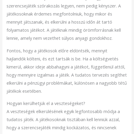
szerencsejáték szórakozás legyen, nem pedig kényszer. A
játékosoknak érdemes megfontolniuk, hogy mikor és
mennyit játszanak, és elkerülni a hosszú időn át tartó
folyamatos játékot. A játéknak mindig örömforrásnak kell
lennie, amely nem vezethet súlyos anyagi gondokhoz.
Fontos, hogy a játékosok előre eldöntsék, mennyit
hajlandók költeni, és ezt tartsák is be. Ha a költségvetés
kimerül, akkor ideje abbahagyni a játékot, függetlenül attól,
hogy mennyire izgalmas a játék. A tudatos tervezés segíthet
elkerülni a pénzügyi problémákat, különösen a nagyobb tétű
játékok esetében.
Hogyan kerülhetjük el a veszteségeket?
A veszteségek elkerülésének egyik legfontosabb módja a
tudatos játék. A játékosoknak tisztában kell lenniük azzal,
hogy a szerencsejáték mindig kockázatos, és nincsenek