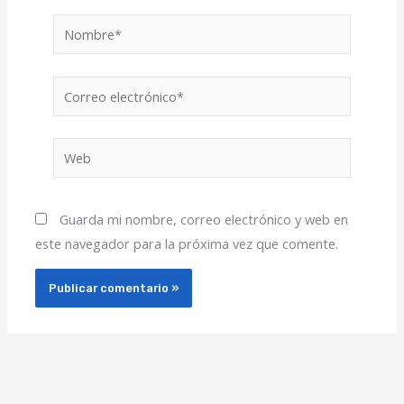
Nombre*
Correo
electrónico*
Web
Guarda mi nombre, correo electrónico y web en
este navegador para la próxima vez que comente.