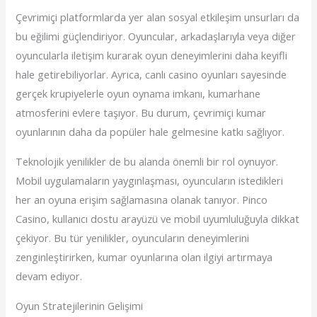
Çevrimiçi platformlarda yer alan sosyal etkileşim unsurları da
bu eğilimi güçlendiriyor. Oyuncular, arkadaşlarıyla veya diğer
oyuncularla iletişim kurarak oyun deneyimlerini daha keyifli
hale getirebiliyorlar. Ayrıca, canlı casino oyunları sayesinde
gerçek krupiyelerle oyun oynama imkanı, kumarhane
atmosferini evlere taşıyor. Bu durum, çevrimiçi kumar
oyunlarının daha da popüler hale gelmesine katkı sağlıyor.
Teknolojik yenilikler de bu alanda önemli bir rol oynuyor.
Mobil uygulamaların yaygınlaşması, oyuncuların istedikleri
her an oyuna erişim sağlamasına olanak tanıyor. Pinco
Casino, kullanıcı dostu arayüzü ve mobil uyumluluğuyla dikkat
çekiyor. Bu tür yenilikler, oyuncuların deneyimlerini
zenginleştirirken, kumar oyunlarına olan ilgiyi artırmaya
devam ediyor.
Oyun Stratejilerinin Gelişimi