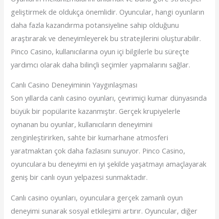
geliştirmek de oldukça önemlidir. Oyuncular, hangi oyunların
daha fazla kazandırma potansiyeline sahip olduğunu
araştırarak ve deneyimleyerek bu stratejilerini oluşturabilir.
Pinco Casino, kullanıcılarına oyun içi bilgilerle bu süreçte
yardımcı olarak daha bilinçli seçimler yapmalarını sağlar.
Canlı Casino Deneyiminin Yaygınlaşması
Son yıllarda canlı casino oyunları, çevrimiçi kumar dünyasında
büyük bir popülarite kazanmıştır. Gerçek krupiyelerle
oynanan bu oyunlar, kullanıcıların deneyimini
zenginleştirirken, sahte bir kumarhane atmosferi
yaratmaktan çok daha fazlasını sunuyor. Pinco Casino,
oyunculara bu deneyimi en iyi şekilde yaşatmayı amaçlayarak
geniş bir canlı oyun yelpazesi sunmaktadır.
Canlı casino oyunları, oyunculara gerçek zamanlı oyun
deneyimi sunarak sosyal etkileşimi artırır. Oyuncular, diğer