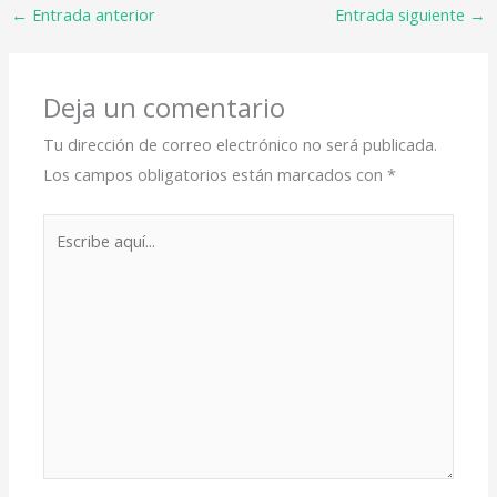
←
Entrada anterior
Entrada siguiente
→
Deja un comentario
Tu dirección de correo electrónico no será publicada.
Los campos obligatorios están marcados con
*
Escribe
aquí...