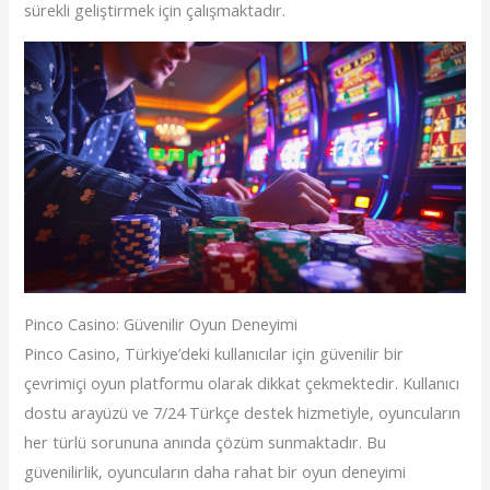
sürekli geliştirmek için çalışmaktadır.
Pinco Casino: Güvenilir Oyun Deneyimi
Pinco Casino, Türkiye’deki kullanıcılar için güvenilir bir
çevrimiçi oyun platformu olarak dikkat çekmektedir. Kullanıcı
dostu arayüzü ve 7/24 Türkçe destek hizmetiyle, oyuncuların
her türlü sorununa anında çözüm sunmaktadır. Bu
güvenilirlik, oyuncuların daha rahat bir oyun deneyimi