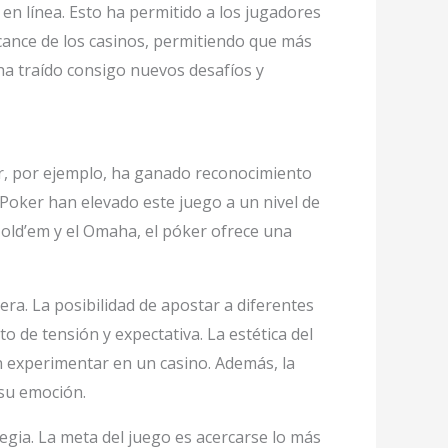
 en línea. Esto ha permitido a los jugadores
lcance de los casinos, permitiendo que más
ha traído consigo nuevos desafíos y
er, por ejemplo, ha ganado reconocimiento
 Poker han elevado este juego a un nivel de
Hold’em y el Omaha, el póker ofrece una
era. La posibilidad de apostar a diferentes
 de tensión y expectativa. La estética del
n experimentar en un casino. Además, la
 su emoción.
tegia. La meta del juego es acercarse lo más