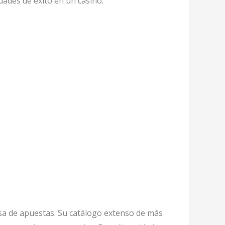
dades de éxito en un casino.
a de apuestas. Su catálogo extenso de más