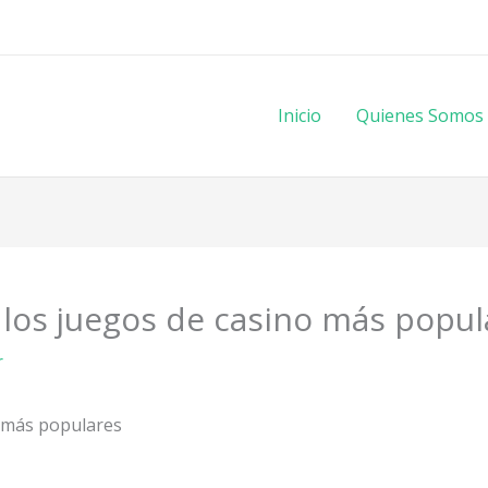
Inicio
Quienes Somos
 los juegos de casino más popul
r
o más populares