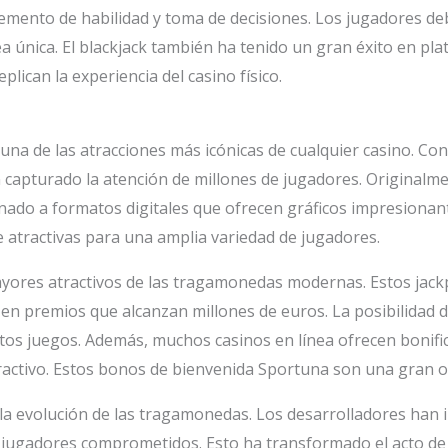
elemento de habilidad y toma de decisiones. Los jugadores d
ea única. El blackjack también ha tenido un gran éxito en pl
lican la experiencia del casino físico.
a de las atracciones más icónicas de cualquier casino. Con 
capturado la atención de millones de jugadores. Originalm
onado a formatos digitales que ofrecen gráficos impresionant
ce atractivas para una amplia variedad de jugadores.
ayores atractivos de las tragamonedas modernas. Estos jac
r en premios que alcanzan millones de euros. La posibilidad
stos juegos. Además, muchos casinos en línea ofrecen bonifi
tivo. Estos bonos de bienvenida Sportuna son una gran op
n la evolución de las tragamonedas. Los desarrolladores han
jugadores comprometidos. Esto ha transformado el acto de j