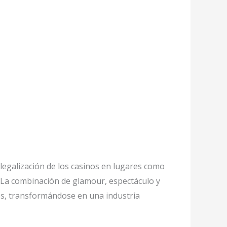
 legalización de los casinos en lugares como
 La combinación de glamour, espectáculo y
os, transformándose en una industria