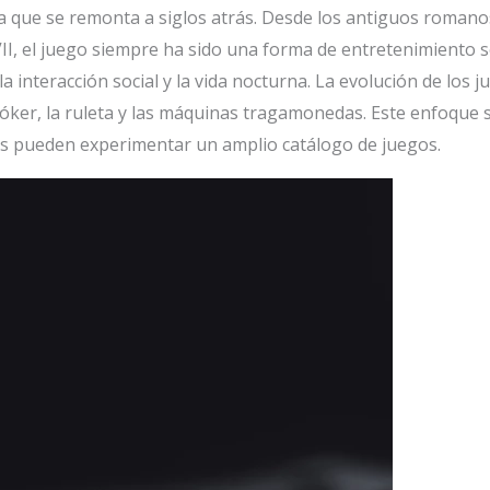
ia que se remonta a siglos atrás. Desde los antiguos romano
VII, el juego siempre ha sido una forma de entretenimiento so
 interacción social y la vida nocturna. La evolución de los j
ker, la ruleta y las máquinas tragamonedas. Este enfoque 
es pueden experimentar un amplio catálogo de juegos.