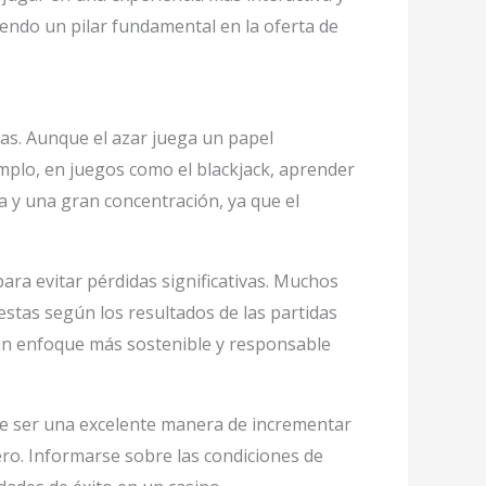
endo un pilar fundamental en la oferta de
as. Aunque el azar juega un papel
emplo, en juegos como el blackjack, aprender
a y una gran concentración, ya que el
ara evitar pérdidas significativas. Muchos
stas según los resultados de las partidas
o un enfoque más sostenible y responsable
e ser una excelente manera de incrementar
ero. Informarse sobre las condiciones de