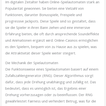
Im digitalen Zeitalter haben Online-Spielautomaten stark an
Popularität gewonnen. Sie bieten eine Vielzahl von
Funktionen, darunter Bonusspiele, Freispiele und
progressive Jackpots. Diese Spiele sind so gestaltet, dass
sie die Spieler in ihren Bann ziehen und eine immersive
Erfahrung bieten, die oft durch ansprechende Soundeffekte
und Animationen ergänzt wird. Online-Casinos ermöglichen
es den Spielern, bequem von zu Hause aus zu spielen, was
die Attraktivität dieser Spiele weiter steigert.
Die Mechanik der Spielautomaten
Die Funktionsweise eines Spielautomaten basiert auf einem
Zufallszahlengenerator (RNG). Dieser Algorithmus sorgt
dafür, dass jede Drehung unabhängig und zufällig ist. Das
bedeutet, dass es unmöglich ist, das Ergebnis einer
Drehung vorherzusagen oder zu beeinflussen. Der RNG
gewährleistet Fairness und verhindert Betrug, was für die