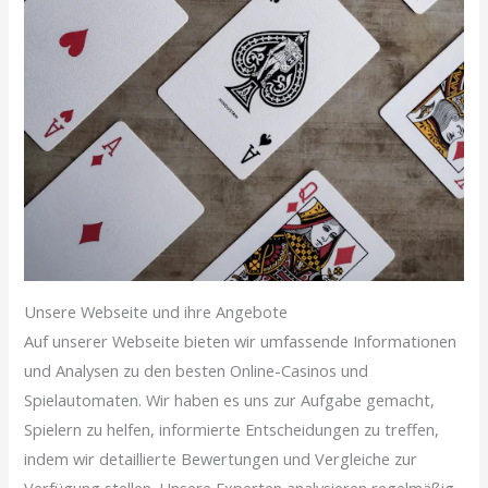
Unsere Webseite und ihre Angebote
Auf unserer Webseite bieten wir umfassende Informationen
und Analysen zu den besten Online-Casinos und
Spielautomaten. Wir haben es uns zur Aufgabe gemacht,
Spielern zu helfen, informierte Entscheidungen zu treffen,
indem wir detaillierte Bewertungen und Vergleiche zur
Verfügung stellen. Unsere Experten analysieren regelmäßig