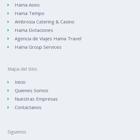
Hama Aseo
Hama Tempo
Ambrosia Catering & Casino
Hama Dotaciones
Agencia de Viajes Hama Travel
Hama Group Services
Mapa del Sitio
Inicio
Quienes Somos
Nuestras Empresas
Contactanos
Siguenos