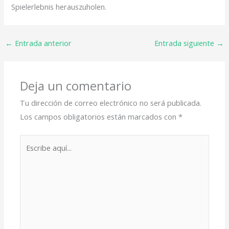
Spielerlebnis herauszuholen.
←
Entrada anterior
Entrada siguiente
→
Deja un comentario
Tu dirección de correo electrónico no será publicada.
Los campos obligatorios están marcados con
*
Escribe
aquí...