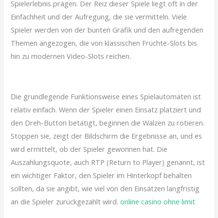
Spielerlebnis prägen. Der Reiz dieser Spiele liegt oft in der
Einfachheit und der Aufregung, die sie vermitteln. Viele
Spieler werden von der bunten Grafik und den aufregenden
Themen angezogen, die von klassischen Früchte-Slots bis
hin zu modernen Video-Slots reichen.
Die grundlegende Funktionsweise eines Spielautomaten ist
relativ einfach. Wenn der Spieler einen Einsatz platziert und
den Dreh-Button betätigt, beginnen die Walzen zu rotieren.
Stoppen sie, zeigt der Bildschirm die Ergebnisse an, und es
wird ermittelt, ob der Spieler gewonnen hat. Die
Auszahlungsquote, auch RTP (Return to Player) genannt, ist
ein wichtiger Faktor, den Spieler im Hinterkopf behalten
sollten, da sie angibt, wie viel von den Einsätzen langfristig
an die Spieler zurückgezahlt wird.
online casino ohne limit