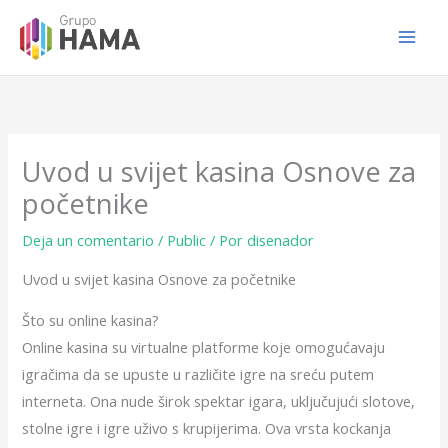
Ir
al
contenido
Uvod u svijet kasina Osnove za
početnike
Deja un comentario
/
Public
/ Por
disenador
Uvod u svijet kasina Osnove za početnike
Što su online kasina?
Online kasina su virtualne platforme koje omogućavaju
igračima da se upuste u različite igre na sreću putem
interneta. Ona nude širok spektar igara, uključujući slotove,
stolne igre i igre uživo s krupijerima. Ova vrsta kockanja