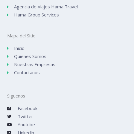
Agencia de Viajes Hama Travel
Hama Group Services
Mapa del Sitio
Inicio
Quienes Somos
Nuestras Empresas
Contactanos
Siguenos
Facebook
Twitter
Youtube
Linkedin