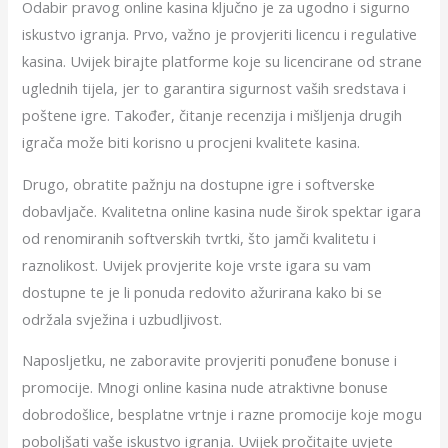
Odabir pravog online kasina ključno je za ugodno i sigurno
iskustvo igranja. Prvo, važno je provjeriti licencu i regulative
kasina. Uvijek birajte platforme koje su licencirane od strane
uglednih tijela, jer to garantira sigurnost vaših sredstava i
poštene igre. Također, čitanje recenzija i mišljenja drugih
igrača može biti korisno u procjeni kvalitete kasina.
Drugo, obratite pažnju na dostupne igre i softverske
dobavljače. Kvalitetna online kasina nude širok spektar igara
od renomiranih softverskih tvrtki, što jamči kvalitetu i
raznolikost. Uvijek provjerite koje vrste igara su vam
dostupne te je li ponuda redovito ažurirana kako bi se
održala svježina i uzbudljivost.
Naposljetku, ne zaboravite provjeriti ponuđene bonuse i
promocije. Mnogi online kasina nude atraktivne bonuse
dobrodošlice, besplatne vrtnje i razne promocije koje mogu
poboljšati vaše iskustvo igranja. Uvijek pročitajte uvjete