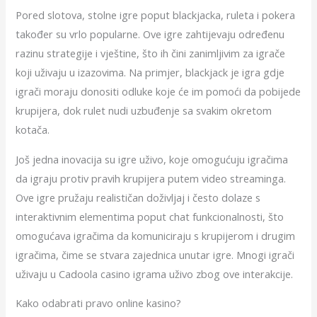
Pored slotova, stolne igre poput blackjacka, ruleta i pokera
također su vrlo popularne. Ove igre zahtijevaju određenu
razinu strategije i vještine, što ih čini zanimljivim za igrače
koji uživaju u izazovima. Na primjer, blackjack je igra gdje
igrači moraju donositi odluke koje će im pomoći da pobijede
krupijera, dok rulet nudi uzbuđenje sa svakim okretom
kotača.
Još jedna inovacija su igre uživo, koje omogućuju igračima
da igraju protiv pravih krupijera putem video streaminga.
Ove igre pružaju realističan doživljaj i često dolaze s
interaktivnim elementima poput chat funkcionalnosti, što
omogućava igračima da komuniciraju s krupijerom i drugim
igračima, čime se stvara zajednica unutar igre. Mnogi igrači
uživaju u Cadoola casino igrama uživo zbog ove interakcije.
Kako odabrati pravo online kasino?