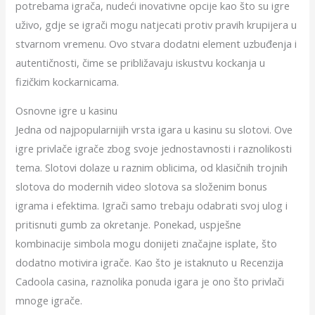
potrebama igrača, nudeći inovativne opcije kao što su igre
uživo, gdje se igrači mogu natjecati protiv pravih krupijera u
stvarnom vremenu. Ovo stvara dodatni element uzbuđenja i
autentičnosti, čime se približavaju iskustvu kockanja u
fizičkim kockarnicama.
Osnovne igre u kasinu
Jedna od najpopularnijih vrsta igara u kasinu su slotovi. Ove
igre privlače igrače zbog svoje jednostavnosti i raznolikosti
tema. Slotovi dolaze u raznim oblicima, od klasičnih trojnih
slotova do modernih video slotova sa složenim bonus
igrama i efektima. Igrači samo trebaju odabrati svoj ulog i
pritisnuti gumb za okretanje. Ponekad, uspješne
kombinacije simbola mogu donijeti značajne isplate, što
dodatno motivira igrače. Kao što je istaknuto u Recenzija
Cadoola casina, raznolika ponuda igara je ono što privlači
mnoge igrače.