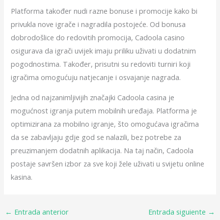
Platforma također nudi razne bonuse i promocije kako bi
privukla nove igrače i nagradila postojeće. Od bonusa
dobrodošlice do redovitih promocija, Cadoola casino
osigurava da igrači uvijek imaju priliku uživati u dodatnim
pogodnostima. Također, prisutni su redoviti turniri koji
igračima omogućuju natjecanje i osvajanje nagrada.
Jedna od najzanimljivijih značajki Cadoola casina je
mogućnost igranja putem mobilnih uređaja. Platforma je
optimizirana za mobilno igranje, što omogućava igračima
da se zabavljaju gdje god se nalazili, bez potrebe za
preuzimanjem dodatnih aplikacija. Na taj način, Cadoola
postaje savršen izbor za sve koji žele uživati u svijetu online
kasina.
←
Entrada anterior
Entrada siguiente
→