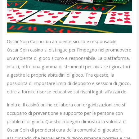
Oscar Spin Casino: un ambiente sicuro e responsabile
Oscar Spin casino si distingue per l’impegno nel promuovere
un ambiente di gioco sicuro e responsabile. La piattaforma,
infatti, offre una gamma di strumenti per aiutare i giocatori
a gestire le proprie abitudini di gioco. Tra queste, la
possibilità di impostare limiti di deposito e sessioni di gioco,
oltre a fornire risorse educative sui rischi legati all’azzardo.
Inoltre, il casinò online collabora con organizzazioni che si
occupano di prevenzione e supporto per le persone con
problemi di gioco. Questo impegno dimostra la volontà di
Oscar Spin di prendersi cura della comunità di giocatori,
assicurando che l’esperienza di gioco rimanga positiva e che