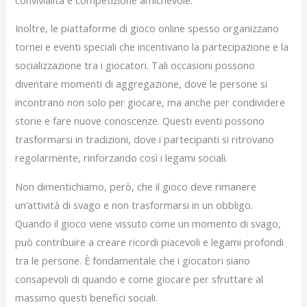
Inoltre, le piattaforme di gioco online spesso organizzano
tornei e eventi speciali che incentivano la partecipazione e la
socializzazione tra i giocatori. Tali occasioni possono
diventare momenti di aggregazione, dove le persone si
incontrano non solo per giocare, ma anche per condividere
storie e fare nuove conoscenze. Questi eventi possono
trasformarsi in tradizioni, dove i partecipanti si ritrovano
regolarmente, rinforzando così i legami sociali.
Non dimentichiamo, però, che il gioco deve rimanere
un’attività di svago e non trasformarsi in un obbligo.
Quando il gioco viene vissuto come un momento di svago,
può contribuire a creare ricordi piacevoli e legami profondi
tra le persone. È fondamentale che i giocatori siano
consapevoli di quando e come giocare per sfruttare al
massimo questi benefici sociali.