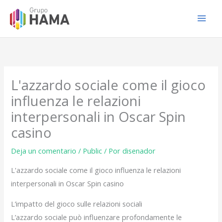
Ir
al
contenido
L'azzardo sociale come il gioco
influenza le relazioni
interpersonali in Oscar Spin
casino
Deja un comentario
/
Public
/ Por
disenador
L'azzardo sociale come il gioco influenza le relazioni
interpersonali in Oscar Spin casino
L’impatto del gioco sulle relazioni sociali
L’azzardo sociale può influenzare profondamente le