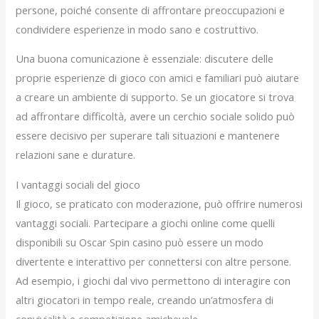
persone, poiché consente di affrontare preoccupazioni e
condividere esperienze in modo sano e costruttivo.
Una buona comunicazione è essenziale: discutere delle
proprie esperienze di gioco con amici e familiari può aiutare
a creare un ambiente di supporto. Se un giocatore si trova
ad affrontare difficoltà, avere un cerchio sociale solido può
essere decisivo per superare tali situazioni e mantenere
relazioni sane e durature.
I vantaggi sociali del gioco
Il gioco, se praticato con moderazione, può offrire numerosi
vantaggi sociali. Partecipare a giochi online come quelli
disponibili su Oscar Spin casino può essere un modo
divertente e interattivo per connettersi con altre persone.
Ad esempio, i giochi dal vivo permettono di interagire con
altri giocatori in tempo reale, creando un’atmosfera di
convivialità e competizione amichevole.