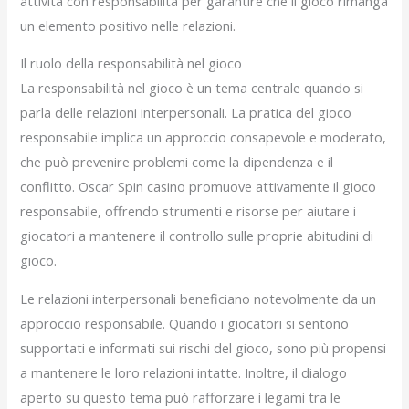
attività con responsabilità per garantire che il gioco rimanga
un elemento positivo nelle relazioni.
Il ruolo della responsabilità nel gioco
La responsabilità nel gioco è un tema centrale quando si
parla delle relazioni interpersonali. La pratica del gioco
responsabile implica un approccio consapevole e moderato,
che può prevenire problemi come la dipendenza e il
conflitto. Oscar Spin casino promuove attivamente il gioco
responsabile, offrendo strumenti e risorse per aiutare i
giocatori a mantenere il controllo sulle proprie abitudini di
gioco.
Le relazioni interpersonali beneficiano notevolmente da un
approccio responsabile. Quando i giocatori si sentono
supportati e informati sui rischi del gioco, sono più propensi
a mantenere le loro relazioni intatte. Inoltre, il dialogo
aperto su questo tema può rafforzare i legami tra le