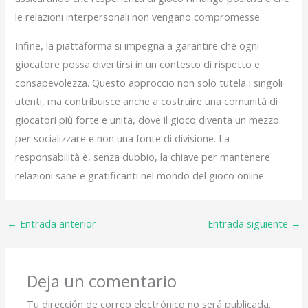
le relazioni interpersonali non vengano compromesse.
Infine, la piattaforma si impegna a garantire che ogni
giocatore possa divertirsi in un contesto di rispetto e
consapevolezza. Questo approccio non solo tutela i singoli
utenti, ma contribuisce anche a costruire una comunità di
giocatori più forte e unita, dove il gioco diventa un mezzo
per socializzare e non una fonte di divisione. La
responsabilità è, senza dubbio, la chiave per mantenere
relazioni sane e gratificanti nel mondo del gioco online.
←
Entrada anterior
Entrada siguiente
→
Deja un comentario
Tu dirección de correo electrónico no será publicada.