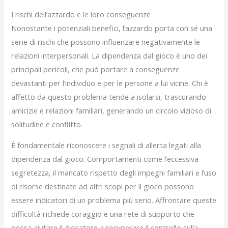
I rischi dell’azzardo e le loro conseguenze
Nonostante i potenziali benefici, l’azzardo porta con sé una
serie di rischi che possono influenzare negativamente le
relazioni interpersonali. La dipendenza dal gioco è uno dei
principali pericoli, che può portare a conseguenze
devastanti per l’individuo e per le persone a lui vicine. Chi è
affetto da questo problema tende a isolarsi, trascurando
amicizie e relazioni familiari, generando un circolo vizioso di
solitudine e conflitto.
È fondamentale riconoscere i segnali di allerta legati alla
dipendenza dal gioco. Comportamenti come l’eccessiva
segretezza, il mancato rispetto degli impegni familiari e l’uso
di risorse destinate ad altri scopi per il gioco possono
essere indicatori di un problema più serio. Affrontare queste
difficoltà richiede coraggio e una rete di supporto che
possa aiutare il giocatore a recuperare il controllo sulla