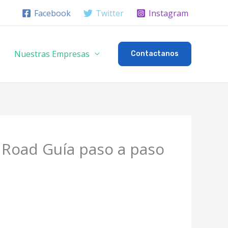
Facebook
Twitter
Instagram
Nuestras Empresas
Contactanos
 Road Guía paso a paso