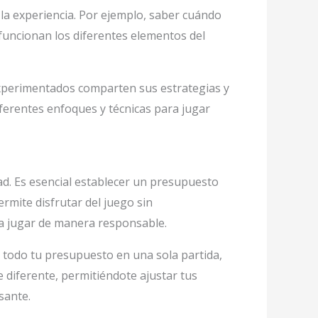
 la experiencia. Por ejemplo, saber cuándo
funcionan los diferentes elementos del
experimentados comparten sus estrategias y
ferentes enfoques y técnicas para jugar
ad. Es esencial establecer un presupuesto
ermite disfrutar del juego sin
 a jugar de manera responsable.
r todo tu presupuesto en una sola partida,
diferente, permitiéndote ajustar tus
sante.