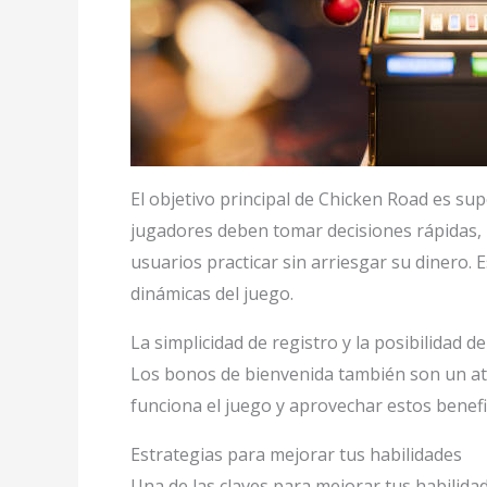
El objetivo principal de Chicken Road es sup
jugadores deben tomar decisiones rápidas, 
usuarios practicar sin arriesgar su dinero.
dinámicas del juego.
La simplicidad de registro y la posibilidad
Los bonos de bienvenida también son un at
funciona el juego y aprovechar estos benefi
Estrategias para mejorar tus habilidades
Una de las claves para mejorar tus habilidad