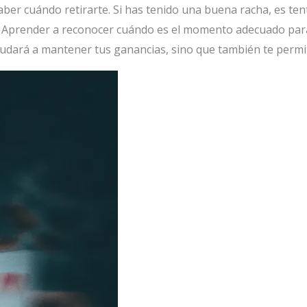
saber cuándo retirarte. Si has tenido una buena racha, es te
n. Aprender a reconocer cuándo es el momento adecuado para 
yudará a mantener tus ganancias, sino que también te permit