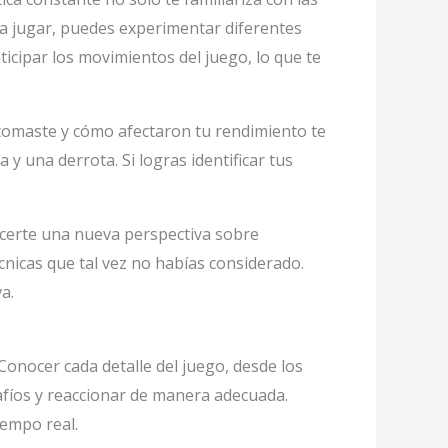
o a jugar, puedes experimentar diferentes
ticipar los movimientos del juego, lo que te
 tomaste y cómo afectaron tu rendimiento te
 y una derrota. Si logras identificar tus
ecerte una nueva perspectiva sobre
cnicas que tal vez no habías considerado.
a.
onocer cada detalle del juego, desde los
safíos y reaccionar de manera adecuada.
iempo real.