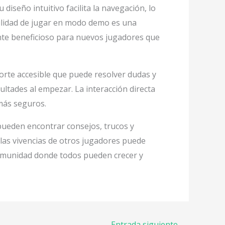
iseño intuitivo facilita la navegación, lo
bilidad de jugar en modo demo es una
ente beneficioso para nuevos jugadores que
orte accesible que puede resolver dudas y
ultades al empezar. La interacción directa
 más seguros.
pueden encontrar consejos, trucos y
 las vivencias de otros jugadores puede
 comunidad donde todos pueden crecer y
Entrada siguiente
→