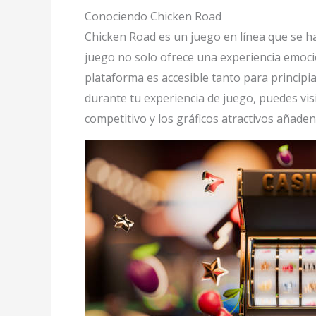
Conociendo Chicken Road
Chicken Road es un juego en línea que se ha
juego no solo ofrece una experiencia emoci
plataforma es accesible tanto para princip
durante tu experiencia de juego, puedes vis
competitivo y los gráficos atractivos añaden 