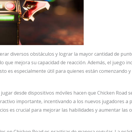
erar diversos obstáculos y lograr la mayor cantidad de punto
lo que mejora su capacidad de reacción. Además, el juego in
 Esto es especialmente útil para quienes están comenzando y q
 de jugar desde dispositivos móviles hacen que Chicken Road 
ractivo importante, incentivando a los nuevos jugadores a
cios es crucial para mejorar las habilidades y aumentar las
es en Chicken Road es practicar de manera regular. La prácti