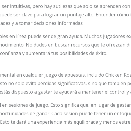
ser intuitivas, pero hay sutilezas que solo se aprenden con
uede ser clave para lograr un puntaje alto. Entender cómo 
ades y a tomar decisiones informadas.
nibles en línea puede ser de gran ayuda. Muchos jugadores 
ocimiento. No dudes en buscar recursos que te ofrezcan di
confianza y aumentará tus posibilidades de éxito.
amental en cualquier juego de apuestas, incluido Chicken Ro
sto no solo evita pérdidas significativas, sino que también p
tás dispuesto a gastar te ayudará a mantener el control y
 en sesiones de juego. Esto significa que, en lugar de gasta
portunidades de ganar. Cada sesión puede tener un enfoque 
 Esto te dará una experiencia más equilibrada y menos estre