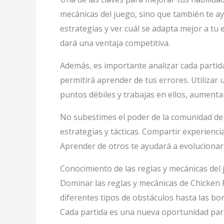
mecánicas del juego, sino que también te ayu
estrategias y ver cuál se adapta mejor a tu 
dará una ventaja competitiva.
Además, es importante analizar cada partid
permitirá aprender de tus errores. Utilizar u
puntos débiles y trabajas en ellos, aumentar
No subestimes el poder de la comunidad de 
estrategias y tácticas. Compartir experienc
Aprender de otros te ayudará a evolucionar
Conocimiento de las reglas y mecánicas del
Dominar las reglas y mecánicas de Chicken R
diferentes tipos de obstáculos hasta las bon
Cada partida es una nueva oportunidad para 