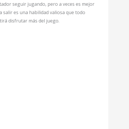
ntador seguir jugando, pero a veces es mejor
salir es una habilidad valiosa que todo
irá disfrutar más del juego.