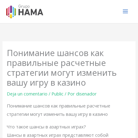
Ir
al
contenido
Понимание шансов как
правильные расчетные
стратегии могут изменить
вашу игру в казино
Deja un comentario
/
Public
/ Por
disenador
Понимание шансов как правильные расчетные
стратегии могут изменить вашу игру в казино
Что такое шансы в азартных играх?
Шансы в азартных играх представляют собой