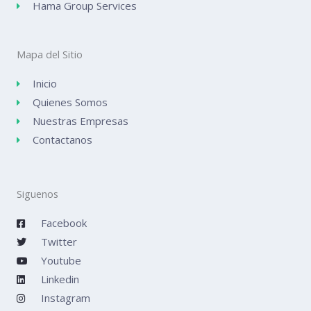
Hama Group Services
Mapa del Sitio
Inicio
Quienes Somos
Nuestras Empresas
Contactanos
Siguenos
Facebook
Twitter
Youtube
Linkedin
Instagram