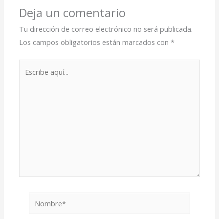
Deja un comentario
Tu dirección de correo electrónico no será publicada.
Los campos obligatorios están marcados con
*
Escribe
aquí...
Nombre*