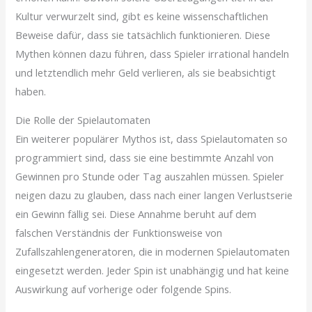
Kultur verwurzelt sind, gibt es keine wissenschaftlichen
Beweise dafür, dass sie tatsächlich funktionieren. Diese
Mythen können dazu führen, dass Spieler irrational handeln
und letztendlich mehr Geld verlieren, als sie beabsichtigt
haben.
Die Rolle der Spielautomaten
Ein weiterer populärer Mythos ist, dass Spielautomaten so
programmiert sind, dass sie eine bestimmte Anzahl von
Gewinnen pro Stunde oder Tag auszahlen müssen. Spieler
neigen dazu zu glauben, dass nach einer langen Verlustserie
ein Gewinn fällig sei. Diese Annahme beruht auf dem
falschen Verständnis der Funktionsweise von
Zufallszahlengeneratoren, die in modernen Spielautomaten
eingesetzt werden. Jeder Spin ist unabhängig und hat keine
Auswirkung auf vorherige oder folgende Spins.