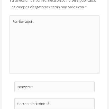
Tu dirección de correo electrónico no será publicada.
Los campos obligatorios están marcados con
*
Escribe
aquí...
Nombre*
Correo
electrónico*