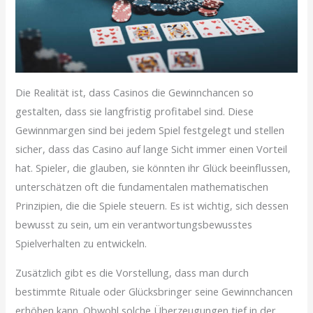
Die Realität ist, dass Casinos die Gewinnchancen so
gestalten, dass sie langfristig profitabel sind. Diese
Gewinnmargen sind bei jedem Spiel festgelegt und stellen
sicher, dass das Casino auf lange Sicht immer einen Vorteil
hat. Spieler, die glauben, sie könnten ihr Glück beeinflussen,
unterschätzen oft die fundamentalen mathematischen
Prinzipien, die die Spiele steuern. Es ist wichtig, sich dessen
bewusst zu sein, um ein verantwortungsbewusstes
Spielverhalten zu entwickeln.
Zusätzlich gibt es die Vorstellung, dass man durch
bestimmte Rituale oder Glücksbringer seine Gewinnchancen
erhöhen kann. Obwohl solche Überzeugungen tief in der