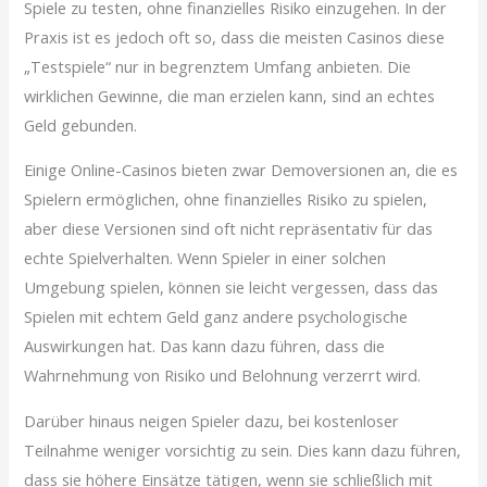
Spiele zu testen, ohne finanzielles Risiko einzugehen. In der
Praxis ist es jedoch oft so, dass die meisten Casinos diese
„Testspiele“ nur in begrenztem Umfang anbieten. Die
wirklichen Gewinne, die man erzielen kann, sind an echtes
Geld gebunden.
Einige Online-Casinos bieten zwar Demoversionen an, die es
Spielern ermöglichen, ohne finanzielles Risiko zu spielen,
aber diese Versionen sind oft nicht repräsentativ für das
echte Spielverhalten. Wenn Spieler in einer solchen
Umgebung spielen, können sie leicht vergessen, dass das
Spielen mit echtem Geld ganz andere psychologische
Auswirkungen hat. Das kann dazu führen, dass die
Wahrnehmung von Risiko und Belohnung verzerrt wird.
Darüber hinaus neigen Spieler dazu, bei kostenloser
Teilnahme weniger vorsichtig zu sein. Dies kann dazu führen,
dass sie höhere Einsätze tätigen, wenn sie schließlich mit