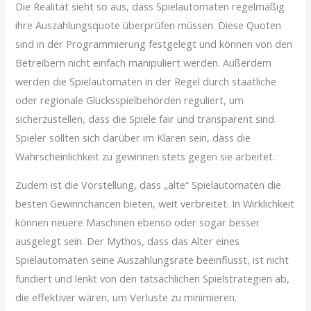
Die Realität sieht so aus, dass Spielautomaten regelmäßig
ihre Auszahlungsquote überprüfen müssen. Diese Quoten
sind in der Programmierung festgelegt und können von den
Betreibern nicht einfach manipuliert werden. Außerdem
werden die Spielautomaten in der Regel durch staatliche
oder regionale Glücksspielbehörden reguliert, um
sicherzustellen, dass die Spiele fair und transparent sind.
Spieler sollten sich darüber im Klaren sein, dass die
Wahrscheinlichkeit zu gewinnen stets gegen sie arbeitet.
Zudem ist die Vorstellung, dass „alte“ Spielautomaten die
besten Gewinnchancen bieten, weit verbreitet. In Wirklichkeit
können neuere Maschinen ebenso oder sogar besser
ausgelegt sein. Der Mythos, dass das Alter eines
Spielautomaten seine Auszahlungsrate beeinflusst, ist nicht
fundiert und lenkt von den tatsächlichen Spielstrategien ab,
die effektiver wären, um Verluste zu minimieren.