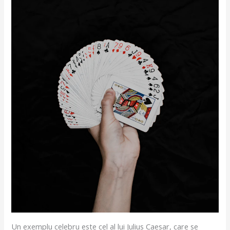
Un exemplu celebru este cel al lui Julius Caesar, care se