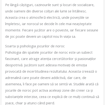
Pe lângă câștiguri, cazinourile sunt și locuri de socializare,
unde oameni din diverse colțuri ale lumii se întâlnesc.
Aceasta crea o atmosferă electrică, unde poveștile se
împletesc, iar norocul se decide în cele mai neașteptate
momente. Fiecare jucător are o poveste, iar fiecare sesiune
de joc poate deveni un capitol nou în viața sa.
Soarta și psihologia jocurilor de noroc
Psihologia din spatele jocurilor de noroc este un subiect
fascinant, care atrage atenția cercetătorilor și pasionaților
deopotrivă. Jucătorii sunt adesea motivați de emoția
provocată de incertitudinea rezultatului. Aceasta creează o
adrenalină care poate deveni addictivă, dar care, de
asemenea, îi face pe oameni să se simtă vii. Studiile arată că
jocurile de noroc pot activa aceleași zone din creier ca și
substanțele interzise, ceea ce explică de ce mulți continuă să
joace, chiar și atunci când pierd.