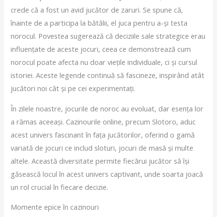
crede că a fost un avid jucător de zaruri. Se spune că,
înainte de a participa la bătălii, el juca pentru a-și testa
norocul. Povestea sugerează că deciziile sale strategice erau
influențate de aceste jocuri, ceea ce demonstrează cum
norocul poate afecta nu doar viețile individuale, ci și cursul
istoriei. Aceste legende continuă să fascineze, inspirând atât
jucători noi cât și pe cei experimentați.
În zilele noastre, jocurile de noroc au evoluat, dar esența lor
a rămas aceeași. Cazinourile online, precum Slotoro, aduc
acest univers fascinant în fața jucătorilor, oferind o gamă
variată de jocuri ce includ sloturi, jocuri de masă și multe
altele. Această diversitate permite fiecărui jucător să își
găsească locul în acest univers captivant, unde soarta joacă
un rol crucial în fiecare decizie.
Momente epice în cazinouri