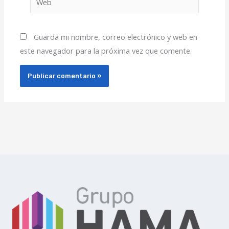
Guarda mi nombre, correo electrónico y web en
este navegador para la próxima vez que comente.