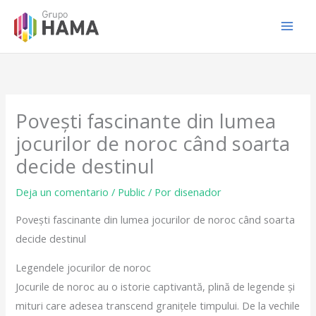
Ir
al
contenido
Povești fascinante din lumea
jocurilor de noroc când soarta
decide destinul
Deja un comentario
/
Public
/ Por
disenador
Povești fascinante din lumea jocurilor de noroc când soarta
decide destinul
Legendele jocurilor de noroc
Jocurile de noroc au o istorie captivantă, plină de legende și
mituri care adesea transcend granițele timpului. De la vechile