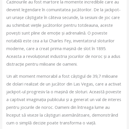
Cazinourile au fost martore la momente incredibile care au
devenit legendare în comunitatea jucătorilor. De la jackpot-
uri uriașe câștigate în câteva secunde, la sesiuni de joc care
au schimbat viețile jucătorilor pentru totdeauna, aceste
povești sunt pline de emoție și adrenalină. O poveste
notabilă este cea a lui Charles Fey, inventatorul sloturilor
moderne, care a creat prima mașină de slot în 1895.
Aceasta a revoluționat industria jocurilor de noroc și a adus
distracție pentru milioane de oameni.
Un alt moment memorabil a fost câștigul de 39,7 milioane
de dolari realizat de un jucător din Las Vegas, care a activat
jackpot-ul progresiv la o mașină de sloturi. Această poveste
a captivat imaginația publicului și a generat un val de interes
pentru jocurile de noroc. Oameni din întreaga lume au
început să viseze la câștiguri asemănătoare, demonstrând
cum o simplă decizie poate transforma o viață.