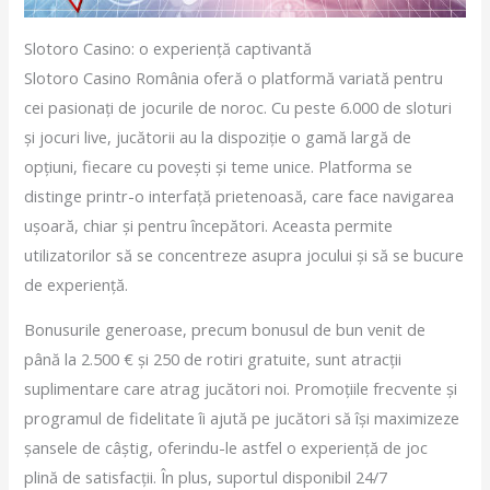
Slotoro Casino: o experiență captivantă
Slotoro Casino România oferă o platformă variată pentru
cei pasionați de jocurile de noroc. Cu peste 6.000 de sloturi
și jocuri live, jucătorii au la dispoziție o gamă largă de
opțiuni, fiecare cu povești și teme unice. Platforma se
distinge printr-o interfață prietenoasă, care face navigarea
ușoară, chiar și pentru începători. Aceasta permite
utilizatorilor să se concentreze asupra jocului și să se bucure
de experiență.
Bonusurile generoase, precum bonusul de bun venit de
până la 2.500 € și 250 de rotiri gratuite, sunt atracții
suplimentare care atrag jucători noi. Promoțiile frecvente și
programul de fidelitate îi ajută pe jucători să își maximizeze
șansele de câștig, oferindu-le astfel o experiență de joc
plină de satisfacții. În plus, suportul disponibil 24/7