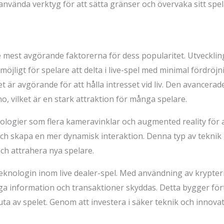
använda verktyg för att sätta gränser och övervaka sitt spel
e mest avgörande faktorerna för dess popularitet. Utveckli
öjligt för spelare att delta i live-spel med minimal fördröjn
t är avgörande för att hålla intresset vid liv. Den avancera
ino, vilket är en stark attraktion för många spelare.
logier som flera kameravinklar och augmented reality för a
ch skapa en mer dynamisk interaktion. Denna typ av teknik gö
h attrahera nya spelare.
 teknologin inom live dealer-spel. Med användning av krypte
liga information och transaktioner skyddas. Detta bygger fö
ta av spelet. Genom att investera i säker teknik och innovati