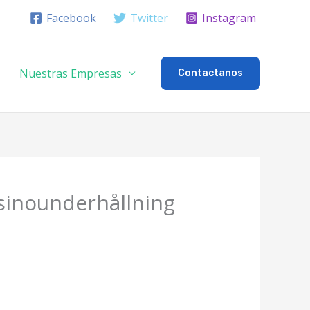
Facebook
Twitter
Instagram
Nuestras Empresas
Contactanos
asinounderhållning