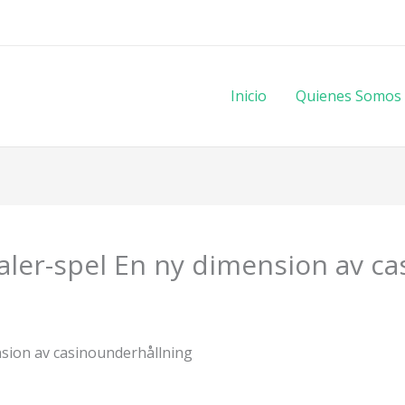
Inicio
Quienes Somos
dealer-spel En ny dimension av c
ension av casinounderhållning