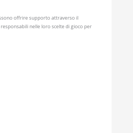
ossono offrire supporto attraverso il
responsabili nelle loro scelte di gioco per