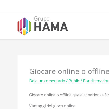
Ir
al
contenido
Giocare online o offlin
Deja un comentario
/
Public
/ Por
disenador
Giocare online o offline quale esperienza è
Vantaggi del gioco online