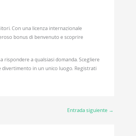
itori. Con una licenza internazionale
eneroso bonus di benvenuto e scoprire
 a rispondere a qualsiasi domanda. Scegliere
 divertimento in un unico luogo. Registrati
Entrada siguiente
→