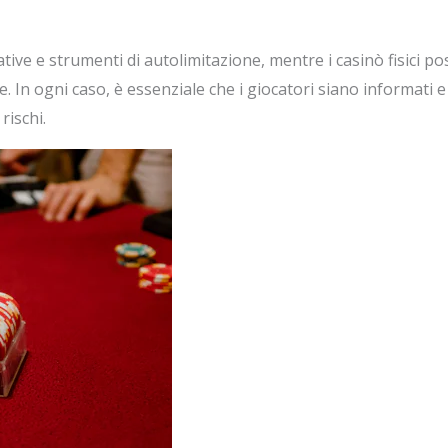
tive e strumenti di autolimitazione, mentre i casinò fisici p
 In ogni caso, è essenziale che i giocatori siano informati e 
rischi.