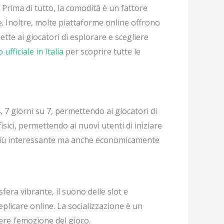
i. Prima di tutto, la comodità è un fattore
. Inoltre, molte piattaforme online offrono
ette ai giocatori di esplorare e scegliere
 ufficiale in Italia
per scoprire tutte le
, 7 giorni su 7, permettendo ai giocatori di
isici, permettendo ai nuovi utenti di iniziare
o più interessante ma anche economicamente
fera vibrante, il suono delle slot e
eplicare online. La socializzazione è un
ere l’emozione del gioco.