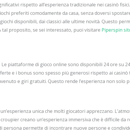
nificativi rispetto all’esperienza tradizionale nei casinò fisic
 giochi preferiti comodamente da casa, senza doversi spostare
iochi disponibili, dai classici alle ultime novità. Questo perm
 tal proposito, se sei interessato, puoi visitare
Piperspin sito
. Le piattaforme di gioco online sono disponibili 24 ore su 24
offerte e i bonus sono spesso più generosi rispetto ai casinò f
nvenuto e giri gratuiti. Questo rende l’esperienza non sol
re un’esperienza unica che molti giocatori apprezzano. L’atmos
e croupier creano un’esperienza immersiva che è difficile da r
o di persona permette di incontrare nuove persone e condivid