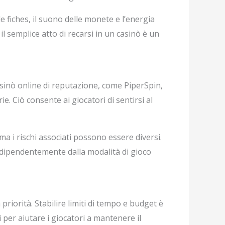
le fiches, il suono delle monete e l’energia
l semplice atto di recarsi in un casinò è un
 casinò online di reputazione, come PiperSpin,
e. Ciò consente ai giocatori di sentirsi al
 ma i rischi associati possono essere diversi.
indipendentemente dalla modalità di gioco
riorità. Stabilire limiti di tempo e budget è
er aiutare i giocatori a mantenere il