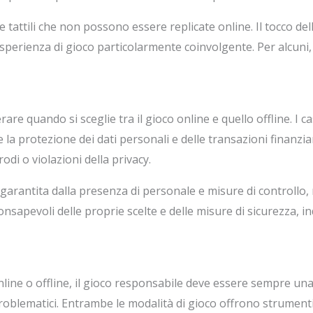
e tattili che non possono essere replicate online. Il tocco del
perienza di gioco particolarmente coinvolgente. Per alcuni, i
rare quando si sceglie tra il gioco online e quello offline. I
la protezione dei dati personali e delle transazioni finanziari
odi o violazioni della privacy.
 è garantita dalla presenza di personale e misure di controllo,
nsapevoli delle proprie scelte e delle misure di sicurezza, 
line o offline, il gioco responsabile deve essere sempre una p
lematici. Entrambe le modalità di gioco offrono strumenti p