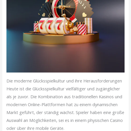
Die moderne Glücksspielkultur und ihre Herausforderungen
Heute ist die Glücksspielkultur vielfältiger und zugänglicher
als je zuvor. Die Kombination aus traditionellen Kasinos und
modernen Online-Plattformen hat zu einem dynamischen
Markt geführt, der ständig wächst. Spieler haben eine große
Auswahl an Möglichkeiten, sei es in einem physischen Casino
oder über ihre mobile Geräte.