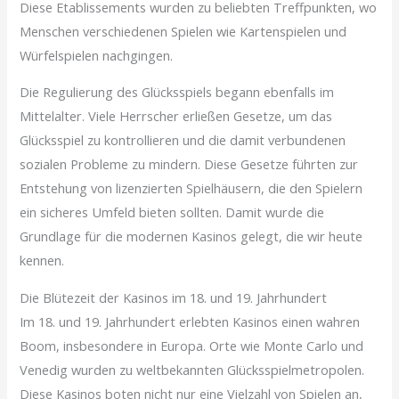
Diese Etablissements wurden zu beliebten Treffpunkten, wo
Menschen verschiedenen Spielen wie Kartenspielen und
Würfelspielen nachgingen.
Die Regulierung des Glücksspiels begann ebenfalls im
Mittelalter. Viele Herrscher erließen Gesetze, um das
Glücksspiel zu kontrollieren und die damit verbundenen
sozialen Probleme zu mindern. Diese Gesetze führten zur
Entstehung von lizenzierten Spielhäusern, die den Spielern
ein sicheres Umfeld bieten sollten. Damit wurde die
Grundlage für die modernen Kasinos gelegt, die wir heute
kennen.
Die Blütezeit der Kasinos im 18. und 19. Jahrhundert
Im 18. und 19. Jahrhundert erlebten Kasinos einen wahren
Boom, insbesondere in Europa. Orte wie Monte Carlo und
Venedig wurden zu weltbekannten Glücksspielmetropolen.
Diese Kasinos boten nicht nur eine Vielzahl von Spielen an,