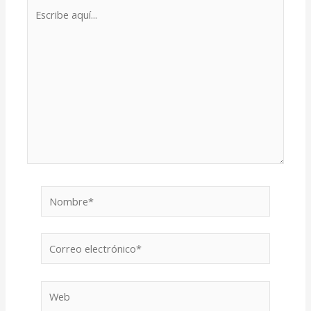
Escribe
aquí...
Nombre*
Correo
electrónico*
Web