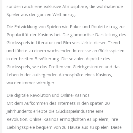
sondern auch eine exklusive Atmosphäre, die wohlhabende
Spieler aus der ganzen Welt anzog.
Die Entwicklung von Spielen wie Poker und Roulette trug zur
Popularität der Kasinos bei. Die glamouröse Darstellung des
Glücksspiels in Literatur und Film verstärkte diesen Trend
und führte zu einem wachsenden Interesse an Glücksspielen
in der breiten Bevölkerung. Die sozialen Aspekte des
Glücksspiels, wie das Treffen von Gleichgesinnten und das
Leben in der aufregenden Atmosphäre eines Kasinos,
wurden immer wichtiger.
Die digitale Revolution und Online-Kasinos
Mit dem Aufkommen des Internets in den späten 20.
Jahrhunderts erlebte die Glücksspielindustrie eine
Revolution. Online-Kasinos ermöglichten es Spielern, ihre
Lieblingsspiele bequem von zu Hause aus zu spielen. Diese