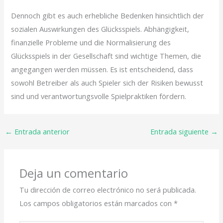
Dennoch gibt es auch erhebliche Bedenken hinsichtlich der
sozialen Auswirkungen des Glücksspiels. Abhängigkeit,
finanzielle Probleme und die Normalisierung des
Glücksspiels in der Gesellschaft sind wichtige Themen, die
angegangen werden müssen. Es ist entscheidend, dass
sowohl Betreiber als auch Spieler sich der Risiken bewusst
sind und verantwortungsvolle Spielpraktiken fördern.
←
Entrada anterior
Entrada siguiente
→
Deja un comentario
Tu dirección de correo electrónico no será publicada.
Los campos obligatorios están marcados con
*