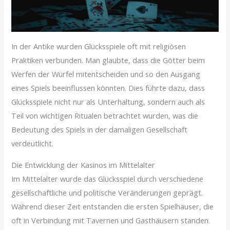
In der Antike wurden Glücksspiele oft mit religiösen
Praktiken verbunden. Man glaubte, dass die Götter beim
Werfen der Würfel mitentscheiden und so den Ausgang
eines Spiels beeinflussen könnten. Dies führte dazu, dass
Glücksspiele nicht nur als Unterhaltung, sondern auch als
Teil von wichtigen Ritualen betrachtet wurden, was die
Bedeutung des Spiels in der damaligen Gesellschaft
verdeutlicht.
Die Entwicklung der Kasinos im Mittelalter
Im Mittelalter wurde das Glücksspiel durch verschiedene
gesellschaftliche und politische Veränderungen geprägt.
Während dieser Zeit entstanden die ersten Spielhäuser, die
oft in Verbindung mit Tavernen und Gasthäusern standen.