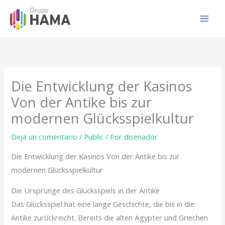
Ir
al
contenido
Die Entwicklung der Kasinos
Von der Antike bis zur
modernen Glücksspielkultur
Deja un comentario
/
Public
/ Por
disenador
Die Entwicklung der Kasinos Von der Antike bis zur
modernen Glücksspielkultur
Die Ursprünge des Glücksspiels in der Antike
Das Glücksspiel hat eine lange Geschichte, die bis in die
Antike zurückreicht. Bereits die alten Ägypter und Griechen