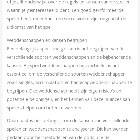
of jezelf onderwijst over de regels en kansen van de spellen
waarin je geïnteresseerd bent. Een goed geïnformeerde
speler heeft meer kans om succesvol te zijn, ongeacht de
uitkomst van het spel.
Weddenschappen en kansen begrijpen
Een belangrijk aspect van gokken is het begrijpen van de
verschillende soorten weddenschappen en de bijbehorende
kansen. Bij sportweddenschappen bijvoorbeeld, is het
essentieel om de verschillende soorten weddenschappen
zoals singles, accumulators en handicapweddenschappen te
begrijpen. Elke weddenschap heeft zijn eigen risico’s en
potentiële beloningen, en het kennen van deze nuances kan
spelers helpen om beter te wedden.
Daarnaast is het belangrijk om de kansen van verschillende
spellen en weddenschappen te analyseren. Dit kan worden
gedaan door het bestuderen van de odds, die de