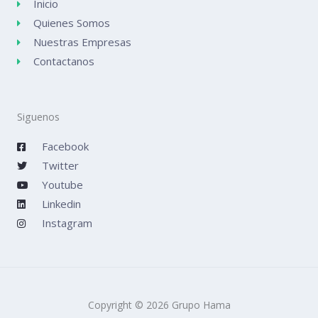
Inicio
Quienes Somos
Nuestras Empresas
Contactanos
Siguenos
Facebook
Twitter
Youtube
Linkedin
Instagram
Copyright © 2026 Grupo Hama