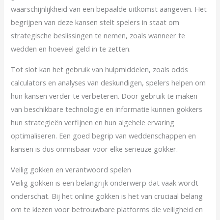
waarschijnlijkheid van een bepaalde uitkomst aangeven. Het
begrijpen van deze kansen stelt spelers in staat om
strategische beslissingen te nemen, zoals wanneer te
wedden en hoeveel geld in te zetten.
Tot slot kan het gebruik van hulpmiddelen, zoals odds
calculators en analyses van deskundigen, spelers helpen om
hun kansen verder te verbeteren. Door gebruik te maken
van beschikbare technologie en informatie kunnen gokkers
hun strategieën verfijnen en hun algehele ervaring
optimaliseren. Een goed begrip van weddenschappen en
kansen is dus onmisbaar voor elke serieuze gokker.
Veilig gokken en verantwoord spelen
Veilig gokken is een belangrijk onderwerp dat vaak wordt
onderschat. Bij het online gokken is het van cruciaal belang
om te kiezen voor betrouwbare platforms die veiligheid en