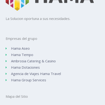
La Solucion oportuna a sus necesidades.
Empresas del grupo
Hama Aseo
Hama Tempo
Ambrosia Catering & Casino
Hama Dotaciones
Agencia de Viajes Hama Travel
Hama Group Services
Mapa del Sitio