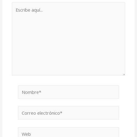
Escribe
aquí...
Nombre*
Correo
electrónico*
Web