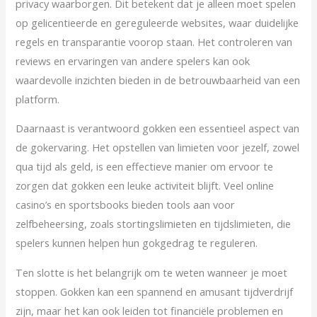
privacy waarborgen. Dit betekent dat je alleen moet spelen
op gelicentieerde en gereguleerde websites, waar duidelijke
regels en transparantie voorop staan. Het controleren van
reviews en ervaringen van andere spelers kan ook
waardevolle inzichten bieden in de betrouwbaarheid van een
platform.
Daarnaast is verantwoord gokken een essentieel aspect van
de gokervaring. Het opstellen van limieten voor jezelf, zowel
qua tijd als geld, is een effectieve manier om ervoor te
zorgen dat gokken een leuke activiteit blijft. Veel online
casino’s en sportsbooks bieden tools aan voor
zelfbeheersing, zoals stortingslimieten en tijdslimieten, die
spelers kunnen helpen hun gokgedrag te reguleren.
Ten slotte is het belangrijk om te weten wanneer je moet
stoppen. Gokken kan een spannend en amusant tijdverdrijf
zijn, maar het kan ook leiden tot financiële problemen en