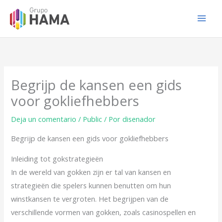
Ir
al
contenido
Begrijp de kansen een gids
voor gokliefhebbers
Deja un comentario
/
Public
/ Por
disenador
Begrijp de kansen een gids voor gokliefhebbers
Inleiding tot gokstrategieën
In de wereld van gokken zijn er tal van kansen en
strategieën die spelers kunnen benutten om hun
winstkansen te vergroten. Het begrijpen van de
verschillende vormen van gokken, zoals casinospellen en