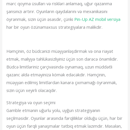
mərc qoyma üsulları və riskləri anlamaq, uğur qazanma
şansınızı artırır. Oyunların qaydalarını və mexanikasını
öyrənmək, sizin üçün əsasdır, çünki
Pin-Up AZ mobil versiya
hər bir oyun özünəməxsus strategiyalara malikdir.
Həmçinin, öz büdcənizi müəyyənləşdirmək və ona riayət
etmək, maliyyə təhlükəsizliyiniz üçün son dərəcə önəmlidir.
Büdcə limitləriniz çərçivəsində oynamaq, uzun müddətli
qazanc əldə etməyinizə kömək edəcəkdir. Həmçinin,
müəyyən edilmiş limitlərdən kənara çıxmamağı öyrənmək,
sizin üçün xeyirli olacaqdır.
Strategiya və oyun seçimi
Gamble etmənin uğurlu yolu, uyğun strategiyanın
seçilməsidir. Oyunlar arasında fərqliliklər olduğu üçün, hər bir
oyun üçün fərqli yanaşmalar tətbiq etmək lazımdır. Məsələn,