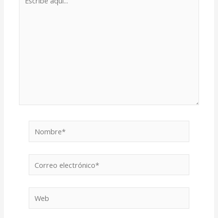
aquí...
Nombre*
Correo
electrónico*
Web