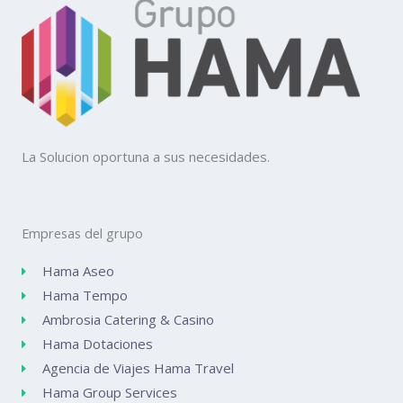
La Solucion oportuna a sus necesidades.
Empresas del grupo
Hama Aseo
Hama Tempo
Ambrosia Catering & Casino
Hama Dotaciones
Agencia de Viajes Hama Travel
Hama Group Services