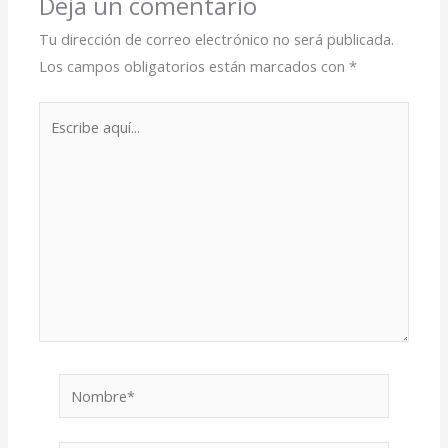
Deja un comentario
Tu dirección de correo electrónico no será publicada.
Los campos obligatorios están marcados con
*
Escribe
aquí...
Nombre*