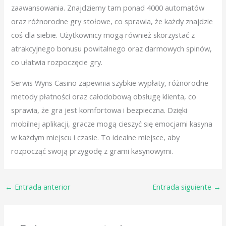
zaawansowania. Znajdziemy tam ponad 4000 automatów
oraz różnorodne gry stołowe, co sprawia, że każdy znajdzie
coś dla siebie. Użytkownicy mogą również skorzystać z
atrakcyjnego bonusu powitalnego oraz darmowych spinów,
co ułatwia rozpoczęcie gry.
Serwis Wyns Casino zapewnia szybkie wypłaty, różnorodne
metody płatności oraz całodobową obsługę klienta, co
sprawia, że gra jest komfortowa i bezpieczna. Dzięki
mobilnej aplikacji, gracze mogą cieszyć się emocjami kasyna
w każdym miejscu i czasie. To idealne miejsce, aby
rozpocząć swoją przygodę z grami kasynowymi.
←
Entrada anterior
Entrada siguiente
→