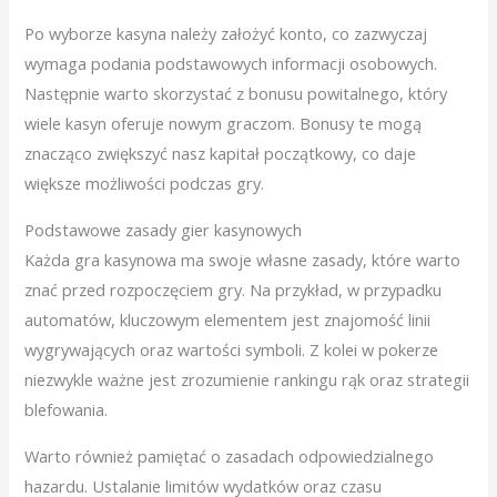
Po wyborze kasyna należy założyć konto, co zazwyczaj
wymaga podania podstawowych informacji osobowych.
Następnie warto skorzystać z bonusu powitalnego, który
wiele kasyn oferuje nowym graczom. Bonusy te mogą
znacząco zwiększyć nasz kapitał początkowy, co daje
większe możliwości podczas gry.
Podstawowe zasady gier kasynowych
Każda gra kasynowa ma swoje własne zasady, które warto
znać przed rozpoczęciem gry. Na przykład, w przypadku
automatów, kluczowym elementem jest znajomość linii
wygrywających oraz wartości symboli. Z kolei w pokerze
niezwykle ważne jest zrozumienie rankingu rąk oraz strategii
blefowania.
Warto również pamiętać o zasadach odpowiedzialnego
hazardu. Ustalanie limitów wydatków oraz czasu