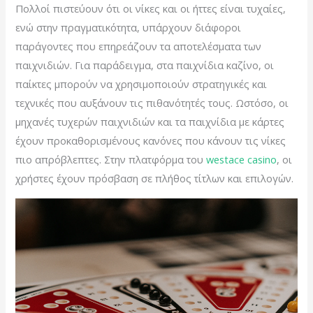
Πολλοί πιστεύουν ότι οι νίκες και οι ήττες είναι τυχαίες,
ενώ στην πραγματικότητα, υπάρχουν διάφοροι
παράγοντες που επηρεάζουν τα αποτελέσματα των
παιχνιδιών. Για παράδειγμα, στα παιχνίδια καζίνο, οι
παίκτες μπορούν να χρησιμοποιούν στρατηγικές και
τεχνικές που αυξάνουν τις πιθανότητές τους. Ωστόσο, οι
μηχανές τυχερών παιχνιδιών και τα παιχνίδια με κάρτες
έχουν προκαθορισμένους κανόνες που κάνουν τις νίκες
πιο απρόβλεπτες. Στην πλατφόρμα του
westace casino
, οι
χρήστες έχουν πρόσβαση σε πλήθος τίτλων και επιλογών.