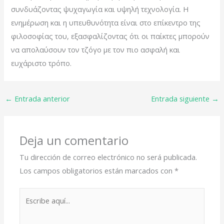
συνδυάζοντας ψυχαγωγία και υψηλή τεχνολογία. Η
ενημέρωση και η υπευθυνότητα είναι στο επίκεντρο της
φιλοσοφίας του, εξασφαλίζοντας ότι οι παίκτες μπορούν
να απολαύσουν τον τζόγο με τον πιο ασφαλή και
ευχάριστο τρόπο.
←
Entrada anterior
Entrada siguiente
→
Deja un comentario
Tu dirección de correo electrónico no será publicada.
Los campos obligatorios están marcados con
*
Escribe
aquí...