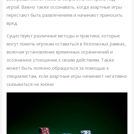
игрой. Важно также осознавать, когда азартные игры
перестают быть развлечением и начинают приносить
вред.
Существуют различные методы и практики, которые
могут помочь игрокам оставаться в безопасных рамках,
включая установление временных ограничений и
осознанное отношение к своим действиям. Также
может быть полезно обращаться за помощью к
специалистам, если азартные игры начинают негативно
сказываться на жизни.