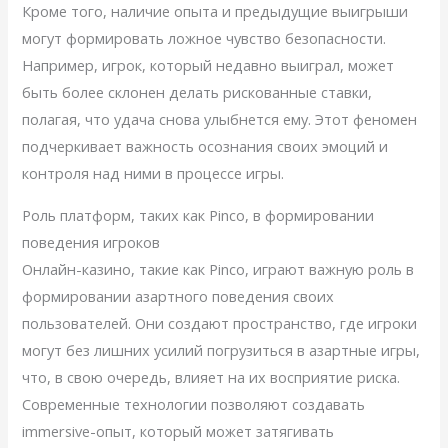
Кроме того, наличие опыта и предыдущие выигрыши
могут формировать ложное чувство безопасности.
Например, игрок, который недавно выиграл, может
быть более склонен делать рискованные ставки,
полагая, что удача снова улыбнется ему. Этот феномен
подчеркивает важность осознания своих эмоций и
контроля над ними в процессе игры.
Роль платформ, таких как Pinco, в формировании
поведения игроков
Онлайн-казино, такие как Pinco, играют важную роль в
формировании азартного поведения своих
пользователей. Они создают пространство, где игроки
могут без лишних усилий погрузиться в азартные игры,
что, в свою очередь, влияет на их восприятие риска.
Современные технологии позволяют создавать
immersive-опыт, который может затягивать