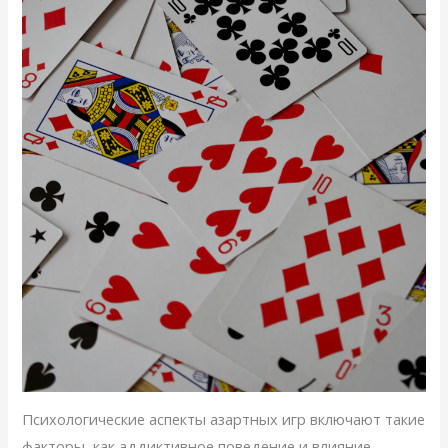
Психологические аспекты азартных игр включают такие
факторы, как аддиктивное поведение и влияние