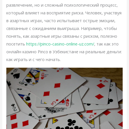
развлечение, но и сложный психологический процесс,
который влияет на восприятие риска. Человек, участвуя
в азартных играх, часто испытывает острые эмоции,
связанные с ожиданием выигрыша. Например, чтобы
понять, как азартные игры связаны с риском, полезно
посетить
https://pinco-casino-online-uz.com/
, так как это
онлайн казино Pinco в Узбекистане на реальные деньги:
как играть и с чего начать.