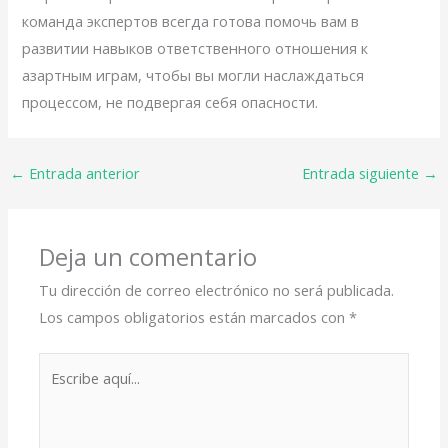
команда экспертов всегда готова помочь вам в
развитии навыков ответственного отношения к
азартным играм, чтобы вы могли наслаждаться
процессом, не подвергая себя опасности.
←
Entrada anterior
Entrada siguiente
→
Deja un comentario
Tu dirección de correo electrónico no será publicada.
Los campos obligatorios están marcados con
*
Escribe
aquí...