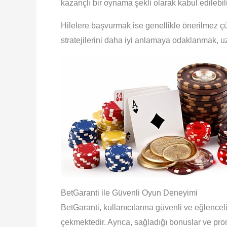
kazançlı bir oynama şekli olarak kabul edilebil
Hilelere başvurmak ise genellikle önerilmez ç
stratejilerini daha iyi anlamaya odaklanmak, u
BetGaranti ile Güvenli Oyun Deneyimi
BetGaranti, kullanıcılarına güvenli ve eğlencel
çekmektedir. Ayrıca, sağladığı bonuslar ve pro