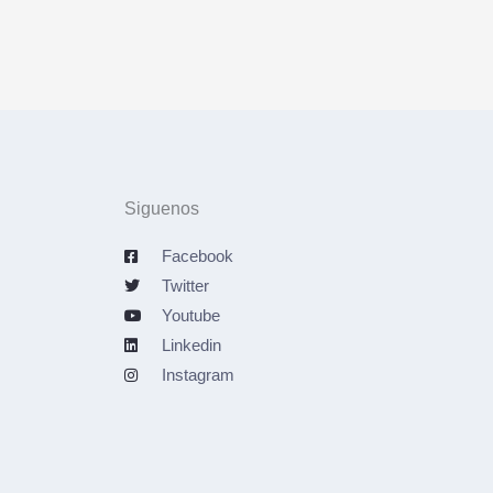
Siguenos
Facebook
Twitter
Youtube
Linkedin
Instagram