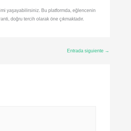
yimi yaşayabilirsiniz. Bu platformda, eğlencenin
anti, doğru tercih olarak öne çıkmaktadır.
Entrada siguiente
→