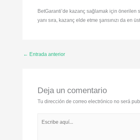
BetGaranti’de kazanç sağlamak için önerilen str
yanı sıra, kazanç elde etme şansınızı da en üst
←
Entrada anterior
Deja un comentario
Tu dirección de correo electrónico no será pub
Escribe
aquí...