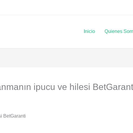
Inicio
Quienes So
nmanın ipucu ve hilesi BetGarant
i BetGaranti