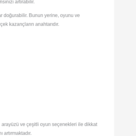
nızı artırabilir.
r doğurabilir. Bunun yerine, oyunu ve
çek kazançların anahtarıdır.
 arayüzü ve çeşitli oyun seçenekleri ile dikkat
 artırmaktadır.