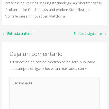
erstklassige Verschlüsselungstechnologie an oberster Stelle.
Probieren Sie Duelbits aus und erleben Sie selbst die
Vorteile dieser innovativen Plattform.
←
Entrada anterior
Entrada siguiente
→
Deja un comentario
Tu dirección de correo electrónico no será publicada.
Los campos obligatorios están marcados con
*
Escribe
aquí...