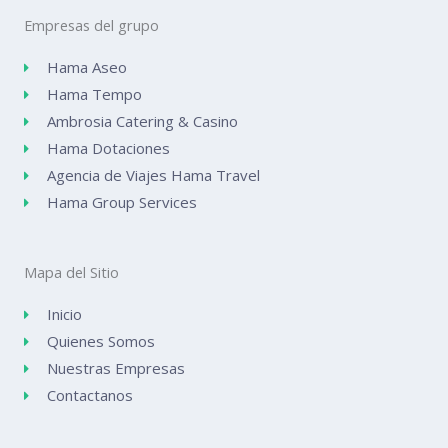
Empresas del grupo
Hama Aseo
Hama Tempo
Ambrosia Catering & Casino
Hama Dotaciones
Agencia de Viajes Hama Travel
Hama Group Services
Mapa del Sitio
Inicio
Quienes Somos
Nuestras Empresas
Contactanos