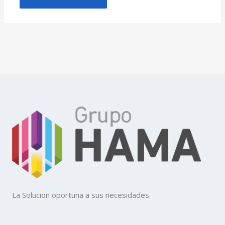
La Solucion oportuna a sus necesidades.