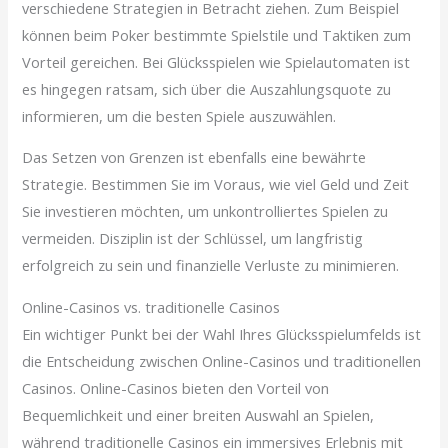
verschiedene Strategien in Betracht ziehen. Zum Beispiel
können beim Poker bestimmte Spielstile und Taktiken zum
Vorteil gereichen. Bei Glücksspielen wie Spielautomaten ist
es hingegen ratsam, sich über die Auszahlungsquote zu
informieren, um die besten Spiele auszuwählen.
Das Setzen von Grenzen ist ebenfalls eine bewährte
Strategie. Bestimmen Sie im Voraus, wie viel Geld und Zeit
Sie investieren möchten, um unkontrolliertes Spielen zu
vermeiden. Disziplin ist der Schlüssel, um langfristig
erfolgreich zu sein und finanzielle Verluste zu minimieren.
Online-Casinos vs. traditionelle Casinos
Ein wichtiger Punkt bei der Wahl Ihres Glücksspielumfelds ist
die Entscheidung zwischen Online-Casinos und traditionellen
Casinos. Online-Casinos bieten den Vorteil von
Bequemlichkeit und einer breiten Auswahl an Spielen,
während traditionelle Casinos ein immersives Erlebnis mit