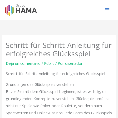
Ir
al
contenido
Schritt-für-Schritt-Anleitung für
erfolgreiches Glücksspiel
Deja un comentario
/
Public
/ Por
disenador
Schritt-für-Schritt-Anleitung für erfolgreiches Glücksspiel
Grundlagen des Glücksspiels verstehen
Bevor Sie mit dem Glücksspiel beginnen, ist es wichtig, die
grundlegenden Konzepte zu verstehen. Glücksspiel umfasst
nicht nur Spiele wie Poker oder Roulette, sondern auch
Sportwetten und Online-Casinos. Jede Form des Glücksspiels