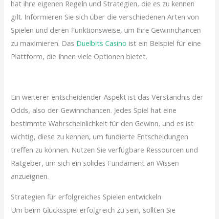
hat ihre eigenen Regeln und Strategien, die es zu kennen
gilt. Informieren Sie sich über die verschiedenen Arten von
Spielen und deren Funktionsweise, um Ihre Gewinnchancen
zu maximieren. Das
Duelbits Casino
ist ein Beispiel für eine
Plattform, die Ihnen viele Optionen bietet.
Ein weiterer entscheidender Aspekt ist das Verständnis der
Odds, also der Gewinnchancen. Jedes Spiel hat eine
bestimmte Wahrscheinlichkeit für den Gewinn, und es ist
wichtig, diese zu kennen, um fundierte Entscheidungen
treffen zu können. Nutzen Sie verfügbare Ressourcen und
Ratgeber, um sich ein solides Fundament an Wissen
anzueignen.
Strategien für erfolgreiches Spielen entwickeln
Um beim Glücksspiel erfolgreich zu sein, sollten Sie