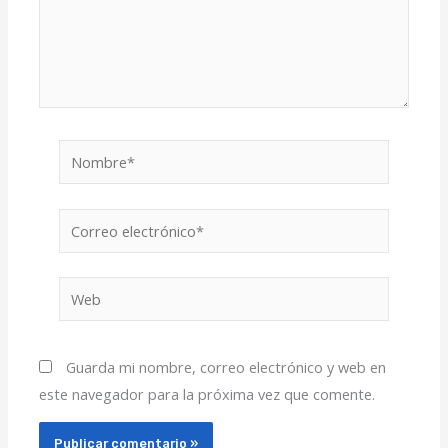
Nombre*
Correo
electrónico*
Web
Guarda mi nombre, correo electrónico y web en
este navegador para la próxima vez que comente.