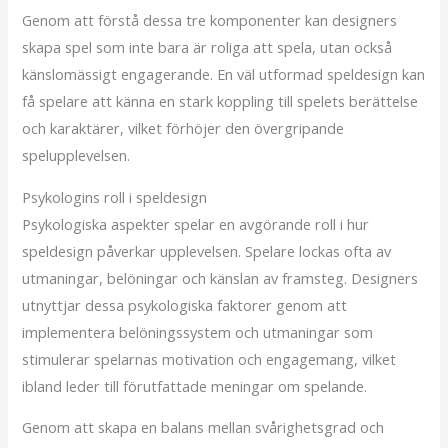
Genom att förstå dessa tre komponenter kan designers
skapa spel som inte bara är roliga att spela, utan också
känslomässigt engagerande. En väl utformad speldesign kan
få spelare att känna en stark koppling till spelets berättelse
och karaktärer, vilket förhöjer den övergripande
spelupplevelsen.
Psykologins roll i speldesign
Psykologiska aspekter spelar en avgörande roll i hur
speldesign påverkar upplevelsen. Spelare lockas ofta av
utmaningar, belöningar och känslan av framsteg. Designers
utnyttjar dessa psykologiska faktorer genom att
implementera belöningssystem och utmaningar som
stimulerar spelarnas motivation och engagemang, vilket
ibland leder till förutfattade meningar om spelande.
Genom att skapa en balans mellan svårighetsgrad och