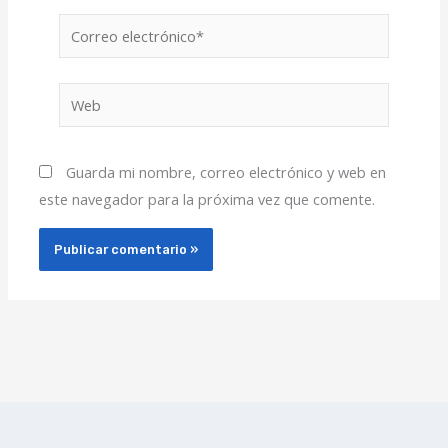
Correo
electrónico*
Web
Guarda mi nombre, correo electrónico y web en
este navegador para la próxima vez que comente.