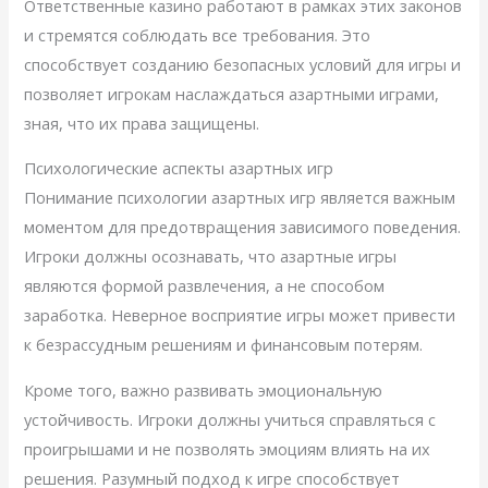
Ответственные казино работают в рамках этих законов
и стремятся соблюдать все требования. Это
способствует созданию безопасных условий для игры и
позволяет игрокам наслаждаться азартными играми,
зная, что их права защищены.
Психологические аспекты азартных игр
Понимание психологии азартных игр является важным
моментом для предотвращения зависимого поведения.
Игроки должны осознавать, что азартные игры
являются формой развлечения, а не способом
заработка. Неверное восприятие игры может привести
к безрассудным решениям и финансовым потерям.
Кроме того, важно развивать эмоциональную
устойчивость. Игроки должны учиться справляться с
проигрышами и не позволять эмоциям влиять на их
решения. Разумный подход к игре способствует