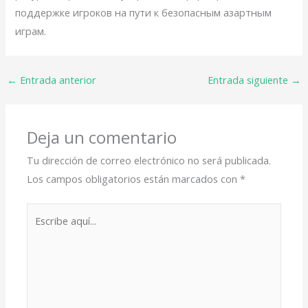
поддержке игроков на пути к безопасным азартным
играм.
←
Entrada anterior
Entrada siguiente
→
Deja un comentario
Tu dirección de correo electrónico no será publicada.
Los campos obligatorios están marcados con
*
Escribe
aquí...