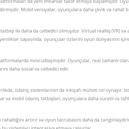
platformaları da yeni imkanlar təklif etməyə başlamışdır. Oyunl
şdirmişdir. Mobil versiyalar, oyunçulara daha çevik və rahat b
tbiqi ilə daha da cəlbedici olmuşdur. Virtual reallıq (VR) və ar
yeniliklər sayəsində, oyunçular özlərini oyun dünyasının için
atformalarda mövcudlaşmışdır. Oyunçular, real zamanlı olaraq 
rını daha sosial və cəlbedici edir.
likdə, ödəniş sistemlərinin də inkişafı mühim rol oynayır. İst
talar və mobil ödəniş tətbiqləri, oyunçulara daha sürətli və tə
n rahatlığını artırır və oyun təcrübəsini daha da zənginləşdir
u sistemləri inteqrasiya etməyə çalışırlar.