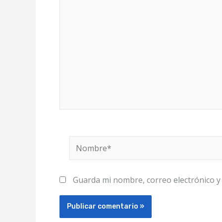
aquí...
Nombre*
Guarda mi nombre, correo electrónico y