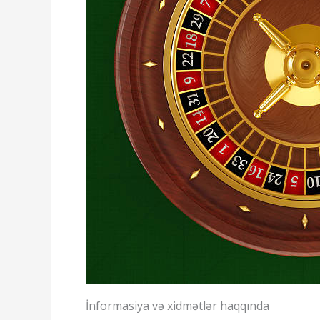
İnformasiya və xidmətlər haqqında