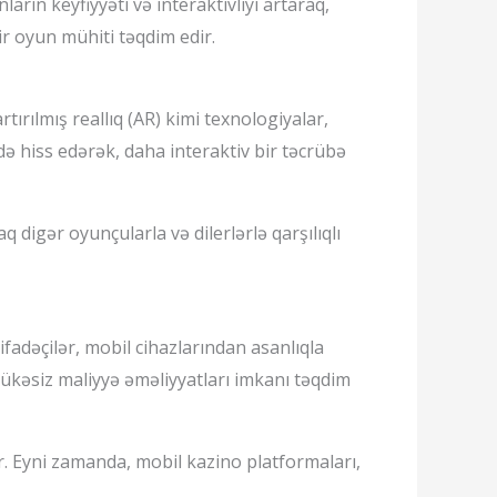
arın keyfiyyəti və interaktivliyi artaraq,
ir oyun mühiti təqdim edir.
tırılmış reallıq (AR) kimi texnologiyalar,
də hiss edərək, daha interaktiv bir təcrübə
digər oyunçularla və dilerlərlə qarşılıqlı
ifadəçilər, mobil cihazlarından asanlıqla
hlükəsiz maliyyə əməliyyatları imkanı təqdim
ir. Eyni zamanda, mobil kazino platformaları,