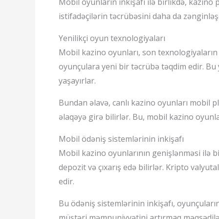
Mobil oyunların inkişafı ilə birlikdə, kazino 
istifadəçilərin təcrübəsini daha da zənginlə
Yenilikçi oyun texnologiyaları
Mobil kazino oyunları, son texnologiyaların tə
oyunçulara yeni bir təcrübə təqdim edir. Bu 
yaşayırlar.
Bundan əlavə, canlı kazino oyunları mobil pl
əlaqəyə girə bilirlər. Bu, mobil kazino oyunla
Mobil ödəniş sistemlərinin inkişafı
Mobil kazino oyunlarının genişlənməsi ilə bir
depozit və çıxarış edə bilirlər. Kripto valyu
edir.
Bu ödəniş sistemlərinin inkişafı, oyunçuları
müştəri məmnuniyyətini artırmaq məqsədilə b