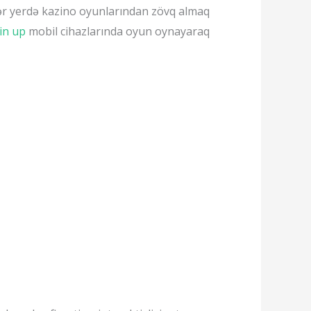
ə hər yerdə kazino oyunlarından zövq almaq
in up
mobil cihazlarında oyun oynayaraq