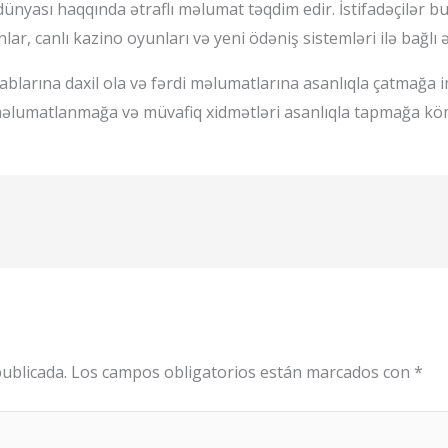
ünyası haqqında ətraflı məlumat təqdim edir. İstifadəçilər bu
lar, canlı kazino oyunları və yeni ödəniş sistemləri ilə bağl
ablarına daxil ola və fərdi məlumatlarına asanlıqla çatmağa i
məlumatlanmağa və müvafiq xidmətləri asanlıqla tapmağa kö
ublicada.
Los campos obligatorios están marcados con
*