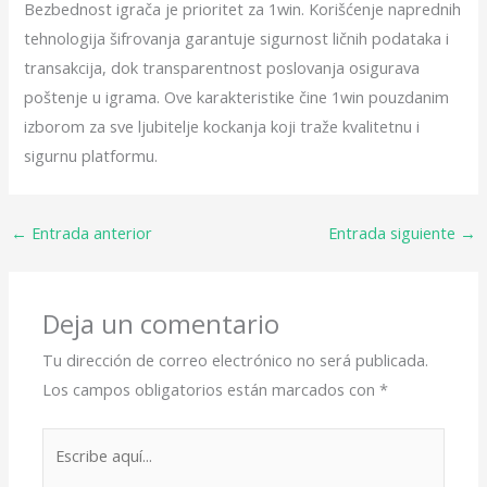
Bezbednost igrača je prioritet za 1win. Korišćenje naprednih
tehnologija šifrovanja garantuje sigurnost ličnih podataka i
transakcija, dok transparentnost poslovanja osigurava
poštenje u igrama. Ove karakteristike čine 1win pouzdanim
izborom za sve ljubitelje kockanja koji traže kvalitetnu i
sigurnu platformu.
←
Entrada anterior
Entrada siguiente
→
Deja un comentario
Tu dirección de correo electrónico no será publicada.
Los campos obligatorios están marcados con
*
Escribe
aquí...