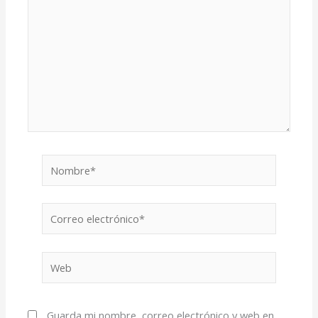
Nombre*
Correo
electrónico*
Web
Guarda mi nombre, correo electrónico y web en