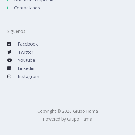
Contactanos
Siguenos
Facebook
Twitter
Youtube
Linkedin
Instagram
Copyright © 2026 Grupo Hama
Powered by Grupo Hama