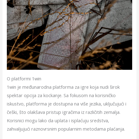
O platformi 1win
1win je međunarodna platforma za igre koja nudi širok
spektar opcija za kockanje. Sa fokusom na korisničko
iskustvo, platforma je dostupna na više jezika, uključujući i
češki, što olakšava pristup igračima iz različitih zemalja.
Korisnici mogu lako da uplata i isplaćuju sredstva,
zahvaljujući raznovrsnim popularnim metodama plaćanja.