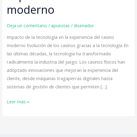
la
moderno
experiencia
del
Deja un comentario
/
apuestas
/
disenador
casino
Impacto de la tecnología en la experiencia del casino
moderno
moderno Evolución de los casinos gracias a la tecnología En
las últimas décadas, la tecnología ha transformado
radicalmente la industria del juego. Los casinos físicos han
adoptado innovaciones que mejoran la experiencia del
cliente, desde máquinas tragaperras digitales hasta
sistemas de gestión de clientes que permiten […]
Leer más »