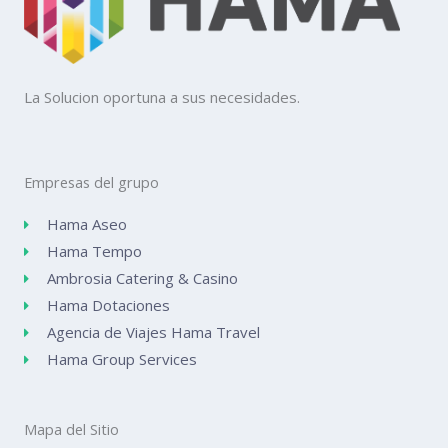
La Solucion oportuna a sus necesidades.
Empresas del grupo
Hama Aseo
Hama Tempo
Ambrosia Catering & Casino
Hama Dotaciones
Agencia de Viajes Hama Travel
Hama Group Services
Mapa del Sitio