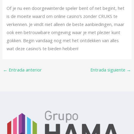
Of je nu een doorgewinterde speler bent of net begint, het
is de moeite waard om online casino’s zonder CRUKS te
verkennen. Je vindt niet alleen de beste aanbiedingen, maar
ook een betrouwbare omgeving waar je met plezier kunt
gokken. Begin vandaag nog met het ontdekken van alles
wat deze casino’s te bieden hebben!
←
Entrada anterior
Entrada siguiente
→