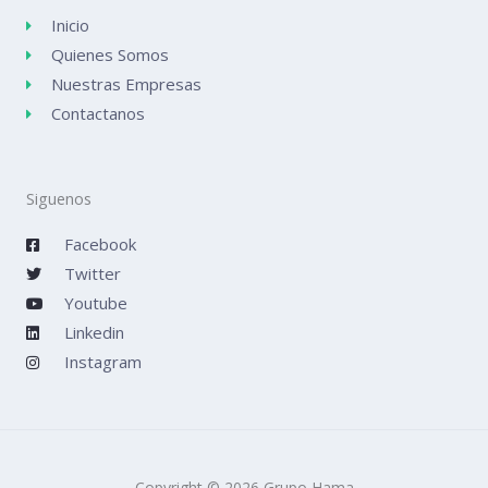
Inicio
Quienes Somos
Nuestras Empresas
Contactanos
Siguenos
Facebook
Twitter
Youtube
Linkedin
Instagram
Copyright © 2026 Grupo Hama