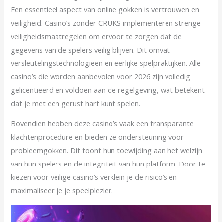
Een essentieel aspect van online gokken is vertrouwen en
veiligheid. Casino’s zonder CRUKS implementeren strenge
veiligheidsmaatregelen om ervoor te zorgen dat de
gegevens van de spelers veilig blijven. Dit omvat
versleutelingstechnologieën en eerlijke spelpraktijken. Alle
casino’s die worden aanbevolen voor 2026 zijn volledig
gelicentieerd en voldoen aan de regelgeving, wat betekent
dat je met een gerust hart kunt spelen.
Bovendien hebben deze casino’s vaak een transparante
klachtenprocedure en bieden ze ondersteuning voor
probleemgokken. Dit toont hun toewijding aan het welzijn
van hun spelers en de integriteit van hun platform. Door te
kiezen voor veilige casino’s verklein je de risico’s en
maximaliseer je je speelplezier.