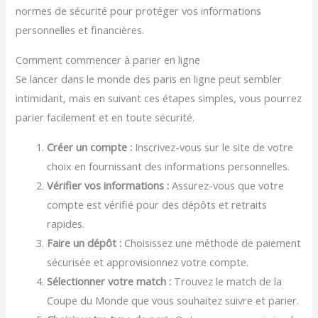
normes de sécurité pour protéger vos informations
personnelles et financières.
Comment commencer à parier en ligne
Se lancer dans le monde des paris en ligne peut sembler
intimidant, mais en suivant ces étapes simples, vous pourrez
parier facilement et en toute sécurité.
Créer un compte :
Inscrivez-vous sur le site de votre
choix en fournissant des informations personnelles.
Vérifier vos informations :
Assurez-vous que votre
compte est vérifié pour des dépôts et retraits
rapides.
Faire un dépôt :
Choisissez une méthode de paiement
sécurisée et approvisionnez votre compte.
Sélectionner votre match :
Trouvez le match de la
Coupe du Monde que vous souhaitez suivre et parier.