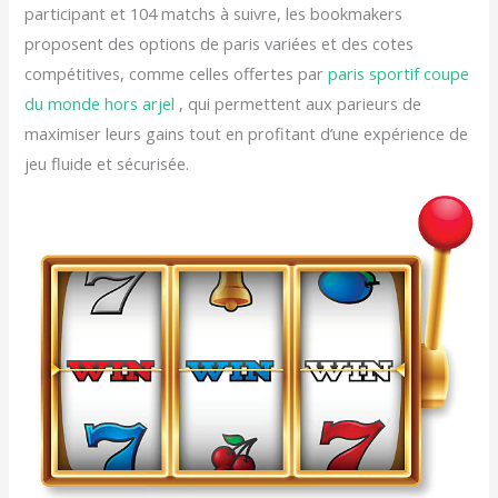
participant et 104 matchs à suivre, les bookmakers
proposent des options de paris variées et des cotes
compétitives, comme celles offertes par
paris sportif coupe
du monde hors arjel
, qui permettent aux parieurs de
maximiser leurs gains tout en profitant d’une expérience de
jeu fluide et sécurisée.