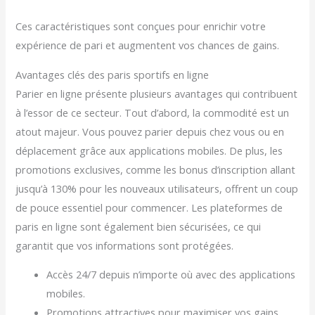
Ces caractéristiques sont conçues pour enrichir votre
expérience de pari et augmentent vos chances de gains.
Avantages clés des paris sportifs en ligne
Parier en ligne présente plusieurs avantages qui contribuent
à l’essor de ce secteur. Tout d’abord, la commodité est un
atout majeur. Vous pouvez parier depuis chez vous ou en
déplacement grâce aux applications mobiles. De plus, les
promotions exclusives, comme les bonus d’inscription allant
jusqu’à 130% pour les nouveaux utilisateurs, offrent un coup
de pouce essentiel pour commencer. Les plateformes de
paris en ligne sont également bien sécurisées, ce qui
garantit que vos informations sont protégées.
Accès 24/7 depuis n’importe où avec des applications
mobiles.
Promotions attractives pour maximiser vos gains