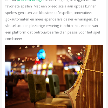
favoriete spellen. Met een breed scala aan opties kunnen
spelers genieten van klassieke tafelspellen, innovatieve
gokautomaten en meeslepende live dealer-ervaringen. De
sleutel tot een plezierige ervaring is echter het vinden van
een platform dat betrouwbaarheid en passie voor het spel
combineert.