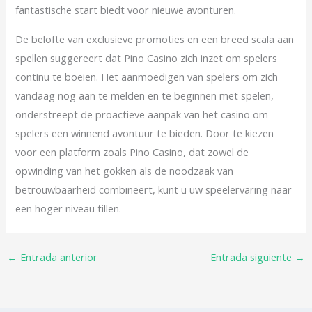
fantastische start biedt voor nieuwe avonturen.
De belofte van exclusieve promoties en een breed scala aan
spellen suggereert dat Pino Casino zich inzet om spelers
continu te boeien. Het aanmoedigen van spelers om zich
vandaag nog aan te melden en te beginnen met spelen,
onderstreept de proactieve aanpak van het casino om
spelers een winnend avontuur te bieden. Door te kiezen
voor een platform zoals Pino Casino, dat zowel de
opwinding van het gokken als de noodzaak van
betrouwbaarheid combineert, kunt u uw speelervaring naar
een hoger niveau tillen.
←
Entrada anterior
Entrada siguiente
→