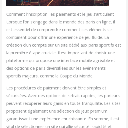
Comment l’inscription, les paiements et le jeu s’articulent
Lorsque l’on s’engage dans le monde des paris en ligne, il
est essentiel de comprendre comment ces éléments se
combinent pour offrir une expérience de jeu fluide. La
création d’un compte sur un site dédié aux paris sportifs est
la première étape cruciale. Il est important de choisir une
plateforme qui propose une interface mobile agréable et
des options de paris diversifiées sur les événements
sportifs majeurs, comme la Coupe du Monde.
Les procédures de paiement doivent être simples et
sécurisées. Avec des options de retrait rapides, les parieurs
peuvent récupérer leurs gains en toute tranquillité. Les sites
proposent également une sélection de jeux premium,
garantissant une expérience enrichissante. En somme, il est
vital de sélectionner un site qui allie sécurité, rapidité et