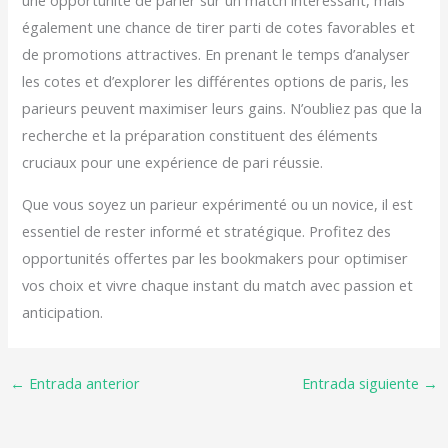
une opportunité de parier sur un match intéressant, mais
également une chance de tirer parti de cotes favorables et
de promotions attractives. En prenant le temps d’analyser
les cotes et d’explorer les différentes options de paris, les
parieurs peuvent maximiser leurs gains. N’oubliez pas que la
recherche et la préparation constituent des éléments
cruciaux pour une expérience de pari réussie.
Que vous soyez un parieur expérimenté ou un novice, il est
essentiel de rester informé et stratégique. Profitez des
opportunités offertes par les bookmakers pour optimiser
vos choix et vivre chaque instant du match avec passion et
anticipation.
←
Entrada anterior
Entrada siguiente
→