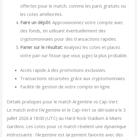
offertes pour le match, comme les paris gratuits ou
les cotes améliorées.
Faire un dépôt:
Approvisionnez votre compte avec
des fonds, en utilisant éventuellement des
cryptomonnaies pour des transactions rapides.
Parier sur le résultat:
Analysez les cotes et placez
votre pari sur l’issue que vous jugez la plus probable.
Accès rapide à des promotions exclusives.
Transactions sécurisées grâce aux cryptomonnaies.
Facilité de gestion de votre compte en ligne.
Détails pratiques pour le match Argentine vs Cap-Vert
Le match entre l’Argentine et le Cap-Vert se déroulera le 3
juillet 2026 à 18:00 (UTC) au Hard Rock Stadium à Miami
Gardens. Les cotes pour ce match révèlent une dynamique
intéressante : l’Argentine est largement favorite avec des