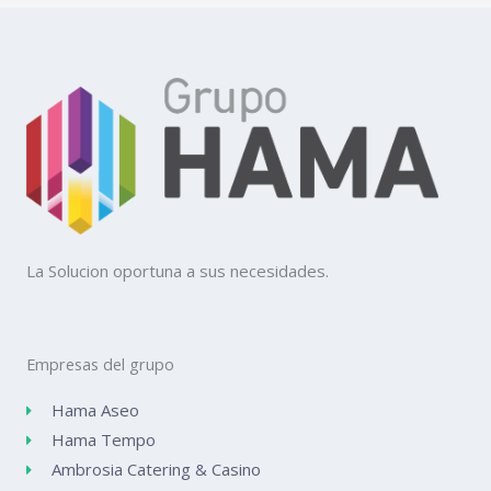
La Solucion oportuna a sus necesidades.
Empresas del grupo
Hama Aseo
Hama Tempo
Ambrosia Catering & Casino