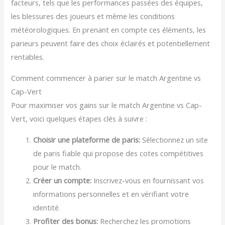
facteurs, tels que les performances passées des équipes,
les blessures des joueurs et même les conditions
météorologiques. En prenant en compte ces éléments, les
parieurs peuvent faire des choix éclairés et potentiellement
rentables.
Comment commencer à parier sur le match Argentine vs
Cap-Vert
Pour maximiser vos gains sur le match Argentine vs Cap-
Vert, voici quelques étapes clés à suivre :
Choisir une plateforme de paris:
Sélectionnez un site
de paris fiable qui propose des cotes compétitives
pour le match.
Créer un compte:
Inscrivez-vous en fournissant vos
informations personnelles et en vérifiant votre
identité.
Profiter des bonus:
Recherchez les promotions