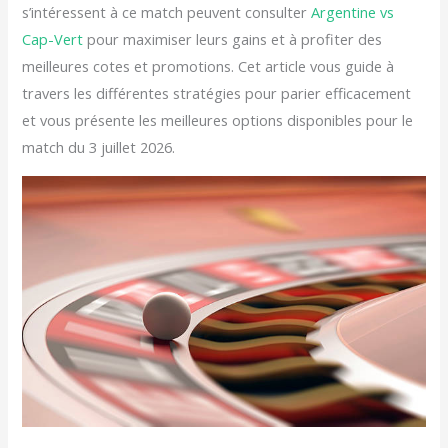
s’intéressent à ce match peuvent consulter
Argentine vs
Cap-Vert
pour maximiser leurs gains et à profiter des
meilleures cotes et promotions. Cet article vous guide à
travers les différentes stratégies pour parier efficacement
et vous présente les meilleures options disponibles pour le
match du 3 juillet 2026.