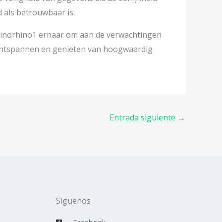
 als betrouwbaar is.
Spinorhino1 ernaar om aan de verwachtingen
t ontspannen en genieten van hoogwaardig
Entrada siguiente
→
Siguenos