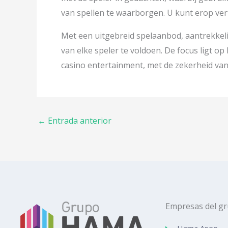
van spellen te waarborgen. U kunt erop ver
Met een uitgebreid spelaanbod, aantrekkel
van elke speler te voldoen. De focus ligt 
casino entertainment, met de zekerheid van
←
Entrada anterior
Empresas del g