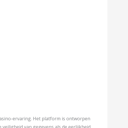
casino-ervaring. Het platform is ontworpen
veiligheid van gegevens als de eerlijkheid