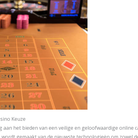
asino Keuze
g aan het bieden van een veilige en geloofwaardige online 
k wordt gemaakt van de nieuwste technologieën om zowel de 