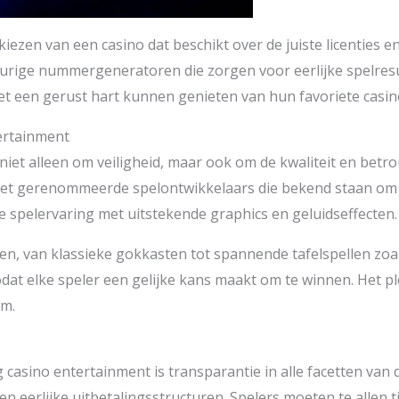
 kiezen van een casino dat beschikt over de juiste licenties 
eurige nummergeneratoren die zorgen voor eerlijke spelresu
t een gerust hart kunnen genieten van hun favoriete casin
ertainment
niet alleen om veiligheid, maar ook om de kwaliteit en bet
t gerenommeerde spelontwikkelaars die bekend staan om hu
 spelervaring met uitstekende graphics en geluidseffecten.
en, van klassieke gokkasten tot spannende tafelspellen zoals
at elke speler een gelijke kans maakt om te winnen. Het plez
rm.
casino entertainment is transparantie in alle facetten van d
n eerlijke uitbetalingsstructuren. Spelers moeten te allen t