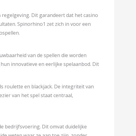
en regelgeving. Dit garandeert dat het casino
ltaten. Spinorhino1 zet zich in voor een
ospellen.
rouwbaarheid van de spellen die worden
n innovatieve en eerlijke spelaanbod. Dit
 roulette en blackjack. De integriteit van
ier van het spel staat centraal,
e bedrijfsvoering. Dit omvat duidelijke
ijde weten waar ze aan toe zijn, zonder