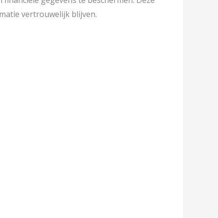
atie vertrouwelijk blijven.