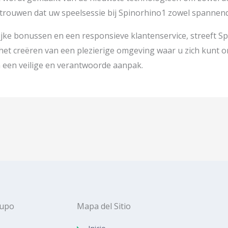
trouwen dat uw speelsessie bij Spinorhino1 zowel spannend
ijke bonussen en een responsieve klantenservice, streeft 
op het creëren van een plezierige omgeving waar u zich kun
 een veilige en verantwoorde aanpak.
rupo
Mapa del Sitio