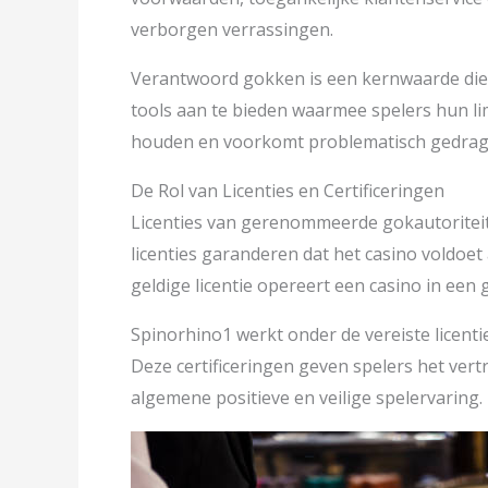
verborgen verrassingen.
Verantwoord gokken is een kernwaarde die
tools aan te bieden waarmee spelers hun lim
houden en voorkomt problematisch gedrag
De Rol van Licenties en Certificeringen
Licenties van gerenommeerde gokautoriteite
licenties garanderen dat het casino voldoe
geldige licentie opereert een casino in een 
Spinorhino1 werkt onder de vereiste licenti
Deze certificeringen geven spelers het ver
algemene positieve en veilige spelervaring.