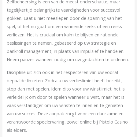
Zelfbeheersing is een van de meest onderschatte, maar
tegelijkertijd belangrijkste vaardigheden voor succesvol
gokken. Laat u niet meeslepen door de spanning van het
spel, of het nu gaat om een winnende reeks of een reeks
verliezen. Het is cruciaal om kalm te blijven en rationele
beslissingen te nemen, gebaseerd op uw strategie en
bankroll management, in plaats van impulsief te handelen.
Neem pauzes wanneer nodig om uw gedachten te ordenen.
Discipline uit zich ook in het respecteren van uw vooraf
bepaalde limieten. Zodra u uw verlieslimiet heeft bereikt,
stop dan met spelen. Idem dito voor uw winstlimiet; het is
verleidelijk om door te spelen wanneer u wint, maar het is
vaak verstandiger om uw winsten te innen en te genieten
van uw succes. Deze aanpak zorgt voor een duurzame en
verantwoorde speelervaring, zowel online bij Pistolo Casino
als elders.