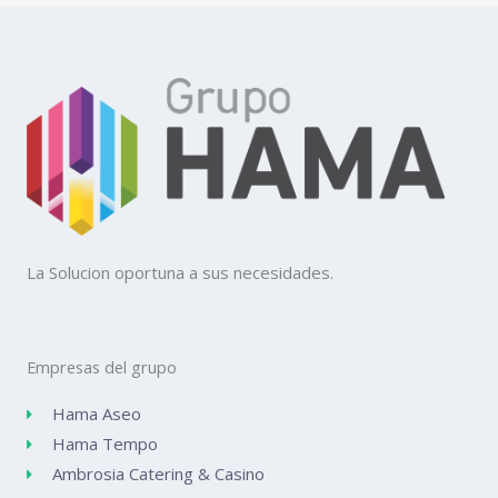
La Solucion oportuna a sus necesidades.
Empresas del grupo
Hama Aseo
Hama Tempo
Ambrosia Catering & Casino