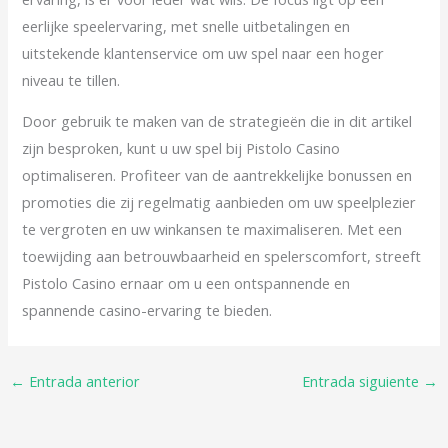
eerlijke speelervaring, met snelle uitbetalingen en
uitstekende klantenservice om uw spel naar een hoger
niveau te tillen.
Door gebruik te maken van de strategieën die in dit artikel
zijn besproken, kunt u uw spel bij Pistolo Casino
optimaliseren. Profiteer van de aantrekkelijke bonussen en
promoties die zij regelmatig aanbieden om uw speelplezier
te vergroten en uw winkansen te maximaliseren. Met een
toewijding aan betrouwbaarheid en spelerscomfort, streeft
Pistolo Casino ernaar om u een ontspannende en
spannende casino-ervaring te bieden.
←
Entrada anterior
Entrada siguiente
→