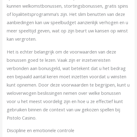
kunnen welkomstbonussen, stortingsbonussen, gratis spins
of loyaliteitsprogramma’s zijn. Het slim benutten van deze
aanbiedingen kan uw speelbudget aanzienlijk verhogen en u
meer speeltijd geven, wat op zijn beurt uw kansen op winst
kan vergroten.
Het is echter belangrijk om de voorwaarden van deze
bonussen goed te lezen. Vaak zijn er inzetvereisten
verbonden aan bonusgeld, wat betekent dat u het bedrag
een bepaald aantal keren moet inzetten voordat u winsten
kunt opnemen. Door deze voorwaarden te begrijpen, kunt u
weloverwogen beslissingen nemen over welke bonussen
voor u het meest voordelig zijn en hoe u ze effectief kunt
gebruiken binnen de context van uw gekozen spellen bij
Pistolo Casino.
Discipline en emotionele controle