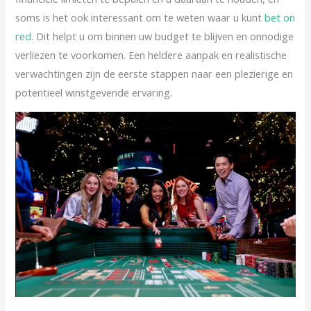
soms is het ook interessant om te weten waar u kunt
bet on
red
. Dit helpt u om binnen uw budget te blijven en onnodige
verliezen te voorkomen. Een heldere aanpak en realistische
verwachtingen zijn de eerste stappen naar een plezierige en
potentieel winstgevende ervaring.