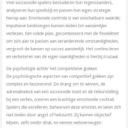
Veel succesvolle spelers bestuderen hun tegenstanders,
analyseren hun speelstijl en passen hun eigen strategie
hierop aan. Emotionele controle is van onschatbare waarde;
impulsieve beslissingen kunnen leiden tot aanzienlijke
verliezen. Een solide plan, gecombineerd met de flexibiliteit
om zich aan te passen aan veranderende omstandigheden,
vergroot de kansen op succes aanzienlijk. Het continu leren
en verbeteren van de eigen vaardigheden is hierbij cruciaal.
De psychologie achter het competitieve gokken
De psychologische aspecten van competitief gokken zijn
complex en fascinerend. De drang om te winnen, de
adrenalinekick van een succesvolle inzet en de teleurstelling
bij een verlies, creëren een krachtige emotionele cocktail.
Spelers die excelleren, beheersen deze emoties en laten zich
niet leiden door angst of hebzucht. Zij kunnen objectief
blijven, zelfs onder druk, en nemen weloverwogen