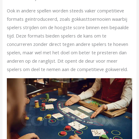
Ook in andere spellen worden steeds vaker competitieve
formats geïntroduceerd, zoals gokkasttoernooien waarbij
spelers strijden om de hoogste score binnen een bepaalde
tijd. Deze formats bieden spelers de kans om te
concurreren zonder direct tegen andere spelers te hoeven
spelen, maar wel met het doel om beter te presteren dan
anderen op de ranglijst. Dit opent de deur voor meer
spelers om deel te nemen aan de competitieve gokwereld.