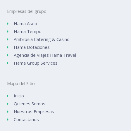
Empresas del grupo
Hama Aseo
Hama Tempo
Ambrosia Catering & Casino
Hama Dotaciones
Agencia de Viajes Hama Travel
Hama Group Services
Mapa del Sitio
Inicio
Quienes Somos
Nuestras Empresas
Contactanos