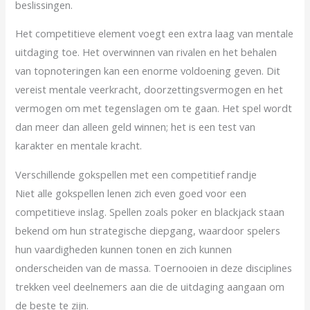
beslissingen.
Het competitieve element voegt een extra laag van mentale
uitdaging toe. Het overwinnen van rivalen en het behalen
van topnoteringen kan een enorme voldoening geven. Dit
vereist mentale veerkracht, doorzettingsvermogen en het
vermogen om met tegenslagen om te gaan. Het spel wordt
dan meer dan alleen geld winnen; het is een test van
karakter en mentale kracht.
Verschillende gokspellen met een competitief randje
Niet alle gokspellen lenen zich even goed voor een
competitieve inslag. Spellen zoals poker en blackjack staan
bekend om hun strategische diepgang, waardoor spelers
hun vaardigheden kunnen tonen en zich kunnen
onderscheiden van de massa. Toernooien in deze disciplines
trekken veel deelnemers aan die de uitdaging aangaan om
de beste te zijn.