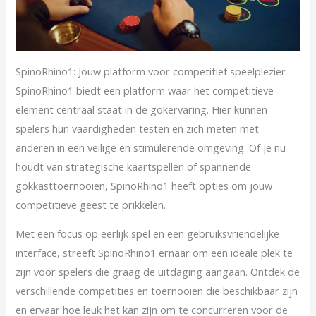
SpinoRhino1: Jouw platform voor competitief speelplezier
SpinoRhino1 biedt een platform waar het competitieve
element centraal staat in de gokervaring. Hier kunnen
spelers hun vaardigheden testen en zich meten met
anderen in een veilige en stimulerende omgeving. Of je nu
houdt van strategische kaartspellen of spannende
gokkasttoernooien, SpinoRhino1 heeft opties om jouw
competitieve geest te prikkelen.
Met een focus op eerlijk spel en een gebruiksvriendelijke
interface, streeft SpinoRhino1 ernaar om een ideale plek te
zijn voor spelers die graag de uitdaging aangaan. Ontdek de
verschillende competities en toernooien die beschikbaar zijn
en ervaar hoe leuk het kan zijn om te concurreren voor de