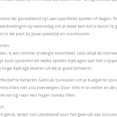
ties die gerelateerd zijn aan specifieke spellen of dagen. 
e aanbiedingen op woensdag om je week een extra boost te g
n is die past bij jouw speelstijl en voorkeuren.
nsten
en, is een slimme strategie essentieel. Lees altijd de voor
 je kunt opnemen en welke spellen bijdragen aan het vrijspel
n hoge bijdrage leveren of die je goed beheerst.
 effectief te beheren. Gebruik bonussen om je budget te spr
s misschien niet zou overwegen. Door slim in te zetten en de
lervaring naar een hoger niveau tillen.
ch
en geluk, lenen zich uitstekend voor het gebruik van bonus