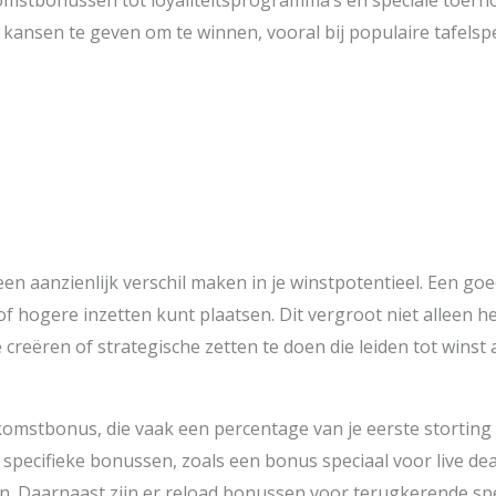
kansen te geven om te winnen, vooral bij populaire tafelspel
en aanzienlijk verschil maken in je winstpotentieel. Een go
f hogere inzetten kunt plaatsen. Dit vergroot niet alleen h
eëren of strategische zetten te doen die leiden tot winst a
mstbonus, die vaak een percentage van je eerste storting 
r specifieke bonussen, zoals een bonus speciaal voor live dea
en. Daarnaast zijn er reload bonussen voor terugkerende sp